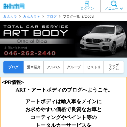
ログイン
メニュー
みんカラ
みんカラ＋
ブログ
ブログ一覧 [artbody]
ラップ
ブログ
愛車紹介
アルバム
グループ
ヒストリ
タイム
<PR情報>
ART・アートボディのブログへようこそ。
アートボディは輸入車をメインに
お
求めやすい価格で良質なお車と
コーティングやペイント等の
トータルカーサービスを