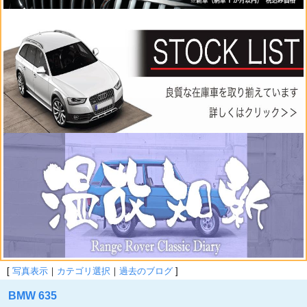
[
写真表示
｜
カテゴリ選択
｜
過去のブログ
]
BMW 635