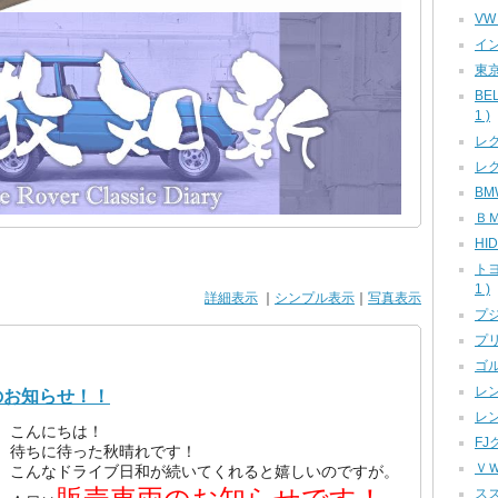
VW
イン
東京
BE
1 )
レク
レク
BMW
ＢＭ
HID
ト
1 )
詳細表示
｜
シンプル表示
｜
写真表示
プジ
プリ
ゴル
レン
のお知らせ！！
レン
こんにちは！
FJ
待ちに待った秋晴れです！
ＶＷ
こんなドライブ日和が続いてくれると嬉しいのですが。
スズ