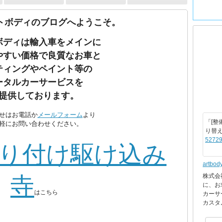
トボディのブログへようこそ。
ボディは輸入車をメインに
やすい価格で良質なお車と
ティングやペイント等の
ータルカーサービスを
提供しております。
せはお電話か
メールフォーム
より
「[整
軽にお問い合わせください。
り替
52729
り付け駆け込み
artbod
株式会
寺
に、お
はこちら
カーサ
カスタ