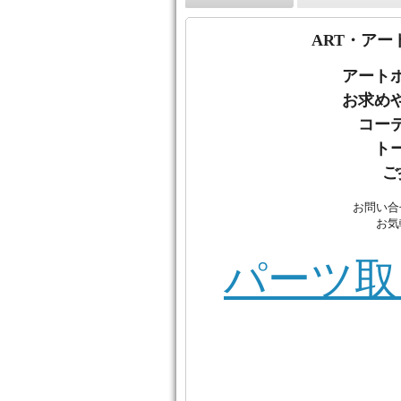
ART・アー
アート
お
求め
コー
ト
ご
お問い合
お気
パーツ取