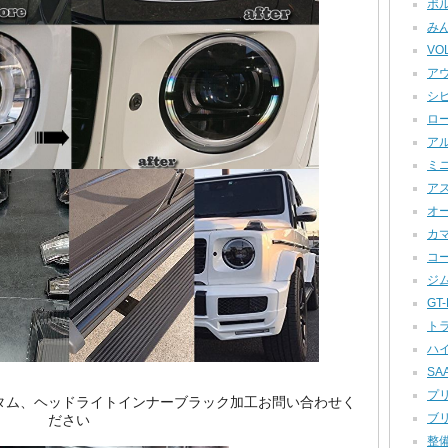
ポル
みん
VOL
アウ
シビ
ロー
アル
ミニ
アス
オー
カマロ
コー
ジム
GT-R
トラ
ハイ
SAA
プリ
スのカスタム、ヘッドライトインナーブラック加工お問い合わせく
ブリ
ださい
整備