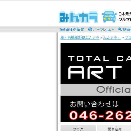
車・自動車SNSみんカラ
>
みんカラ＋
>
ブ
ブログ
愛車紹介