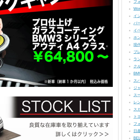
フォ
Wor
イン
パー
イベ
ホン
現代
ブレ
ラン
クル
BMW
スバ
ジャ
スー
レン
スカ
トヨ
フォ
日産
BEL