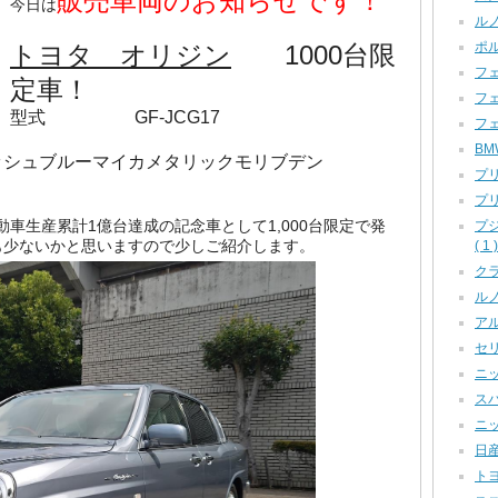
販売車両のお知らせです！
今日は
ルノ
ポル
トヨタ オリジン
1000台限
フェ
定車！
フェ
型式 GF-JCG17
フェ
月
BM
ュブルーマイカメタリックモリブデン
プリ
ロ
プリ
自動車生産累計1億台達成の記念車として1,000台限定で発
プ
も少ないかと思いますので少しご紹介します。
( 1 )
クラ
ルノー
アル
セリカ
ニッ
スバ
ニッ
日産
トヨ