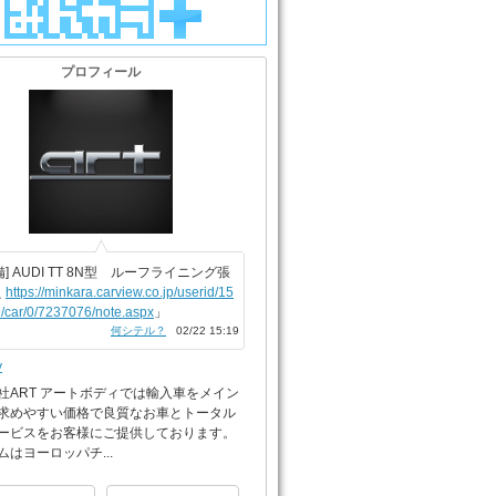
プロフィール
備] AUDI TT 8N型 ルーフライニング張
え
https://minkara.carview.co.jp/userid/15
/car/0/7237076/note.aspx
」
何シテル？
02/22 15:19
y
社ART アートボディでは輸入車をメイン
求めやすい価格で良質なお車とトータル
ービスをお客様にご提供しております。
ムはヨーロッパチ...