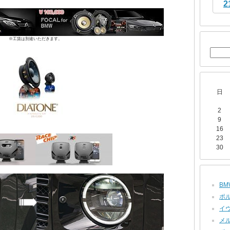
2
※工賃は別途いただきます。
日
2
9
16
23
30
BMW
ポル
イヴ
メル