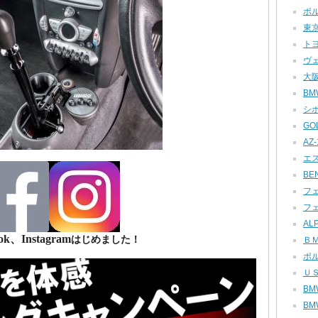
ポル
東京
トヨ
ヴェ
大阪
BMW
シボ
GOL
AZ-1
エス
BEN
フェ
フェ
ALP
ok、Instagram
はじめました！
ＢＭ
ポル
ＵＳ
BMW
BMW