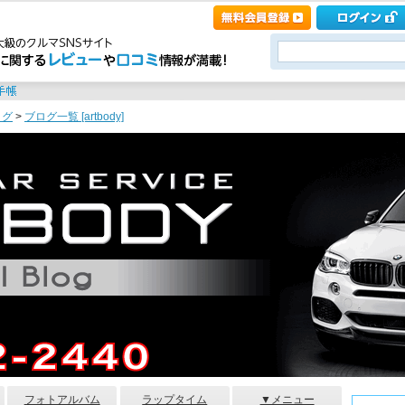
ログ
>
ブログ一覧 [artbody]
フォトアルバム
ラップタイム
▼メニュー