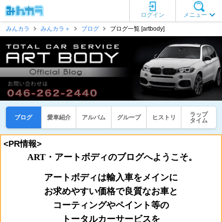
ログイン
メニュー
みんカラ
みんカラ＋
ブログ
ブログ一覧 [artbody]
ラップ
ブログ
愛車紹介
アルバム
グループ
ヒストリ
タイム
<PR情報>
ART・アートボディのブログへようこそ。
アートボディは輸入車をメインに
お
求めやすい価格で良質なお車と
コーティングやペイント等の
トータルカーサービスを