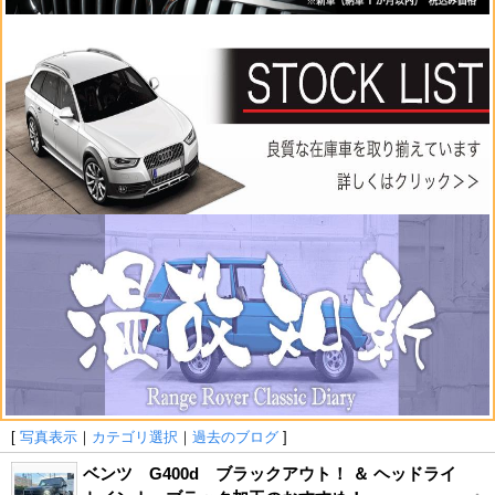
[
写真表示
｜
カテゴリ選択
｜
過去のブログ
]
ベンツ G400d ブラックアウト！ ＆ ヘッドライ