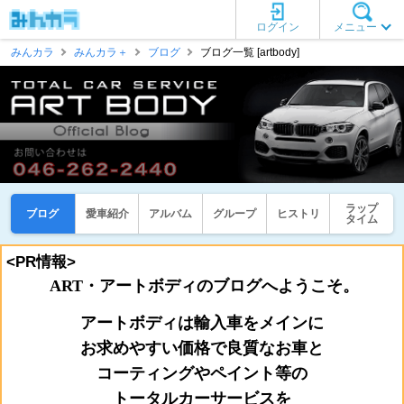
ログイン
メニュー
みんカラ
みんカラ＋
ブログ
ブログ一覧 [artbody]
ラップ
ブログ
愛車紹介
アルバム
グループ
ヒストリ
タイム
<PR情報>
ART・アートボディのブログへようこそ。
アートボディは輸入車をメインに
お
求めやすい価格で良質なお車と
コーティングやペイント等の
トータルカーサービスを