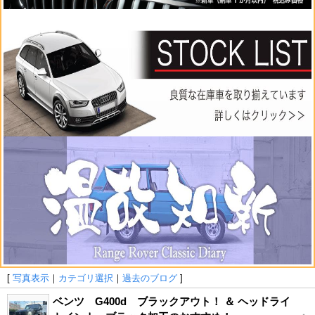
[
写真表示
｜
カテゴリ選択
｜
過去のブログ
]
ベンツ G400d ブラックアウト！ ＆ ヘッドライ