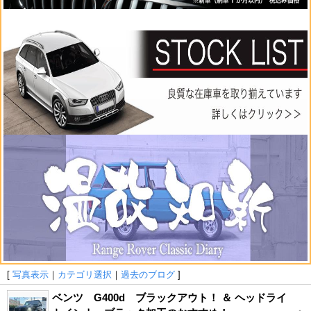
[
写真表示
｜
カテゴリ選択
｜
過去のブログ
]
ベンツ G400d ブラックアウト！ ＆ ヘッドライ