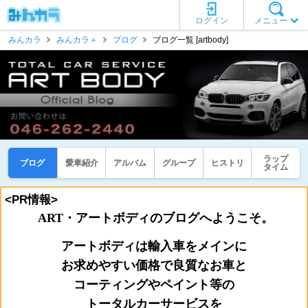
ログイン
メニュー
みんカラ
みんカラ＋
ブログ
ブログ一覧 [artbody]
ラップ
ブログ
愛車紹介
アルバム
グループ
ヒストリ
タイム
<PR情報>
ART・アートボディのブログへようこそ。
アートボディは輸入車をメインに
お
求めやすい価格で良質なお車と
コーティングやペイント等の
トータルカーサービスを