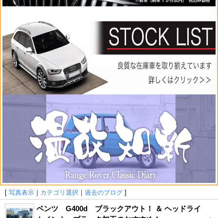
[
写真表示
｜
カテゴリ選択
｜
過去のブログ
]
ベンツ G400d ブラックアウト！ ＆ ヘッドライ