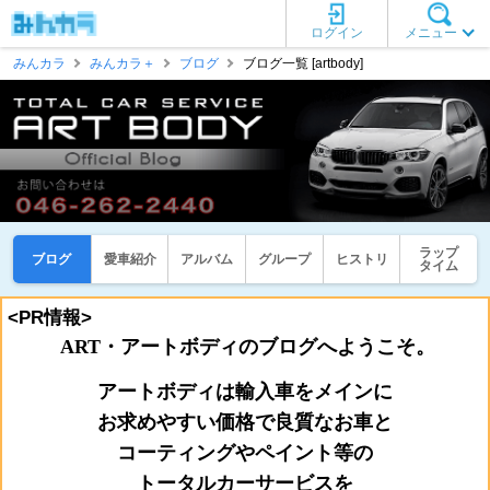
ログイン
メニュー
みんカラ
みんカラ＋
ブログ
ブログ一覧 [artbody]
ラップ
ブログ
愛車紹介
アルバム
グループ
ヒストリ
タイム
<PR情報>
ART・アートボディのブログへようこそ。
アートボディは輸入車をメインに
お
求めやすい価格で良質なお車と
コーティングやペイント等の
トータルカーサービスを