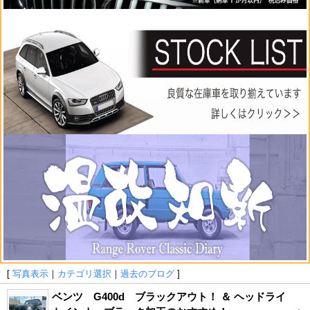
[
写真表示
｜
カテゴリ選択
｜
過去のブログ
]
ベンツ G400d ブラックアウト！ ＆ ヘッドライ