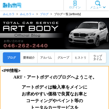
ログイン
メニュー
みんカラ
みんカラ＋
ブログ
ブログ一覧 [artbody]
ラップ
ブログ
愛車紹介
アルバム
グループ
ヒストリ
タイム
<PR情報>
ART・アートボディのブログへようこそ。
アートボディは輸入車をメインに
お
求めやすい価格で良質なお車と
コーティングやペイント等の
トータルカーサービスを