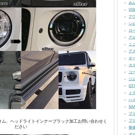
みん
VOL
アウ
シビ
ロー
アル
ミニ
アス
オー
カマロ
コー
ジム
GT-R
トラ
ハイ
SAA
プリ
ブリ
スのカスタム、ヘッドライトインナーブラック加工お問い合わせく
ださい
整備
ポル