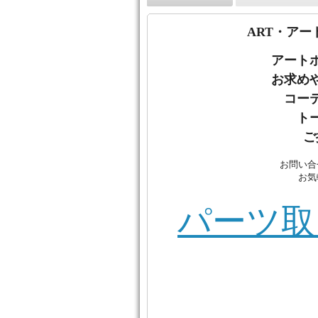
ART・アー
アート
お
求め
コー
ト
ご
お問い合
お気
パーツ取