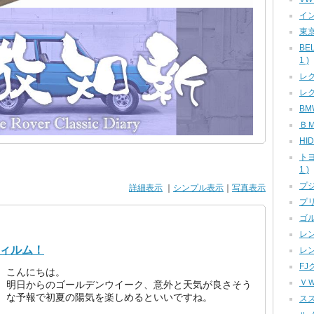
イン
東京
BE
1 )
レク
レク
BMW
ＢＭ
HID
ト
1 )
プジ
詳細表示
｜
シンプル表示
｜
写真表示
プリ
ゴル
レン
フィルム！
レン
FJ
こんにちは。
ＶＷ
明日からのゴールデンウイーク、意外と天気が良さそう
な予報で初夏の陽気を楽しめるといいですね。
スズ