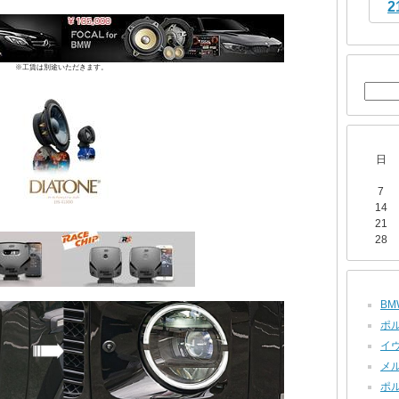
2
※工賃は別途いただきます。
日
7
14
21
28
BMW
ポル
イヴ
メル
ポル