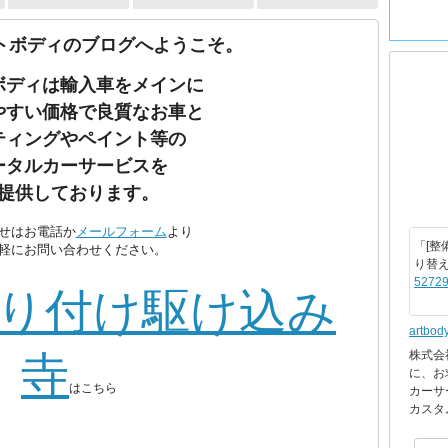
トボディのブログへようこそ。
ボディは輸入車をメインに
やすい価格で良質なお車と
ティングやペイント等の
ータルカーサービスを
提供しております。
せはお電話か
メールフォーム
より
「[整
軽にお問い合わせください。
り替
52729
り付け駆け込み
artbod
株式会
寺
に、お
はこちら
カーサ
カスタ