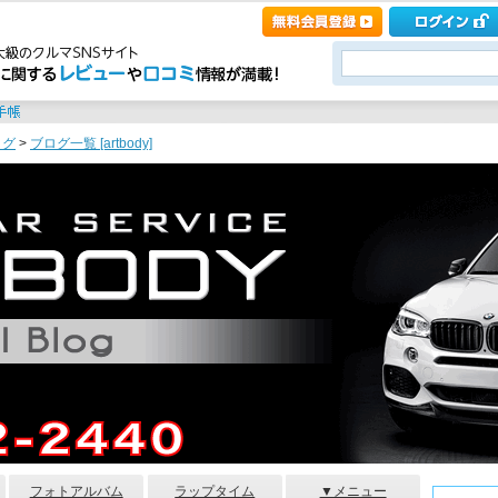
ログ
>
ブログ一覧 [artbody]
フォトアルバム
ラップタイム
▼メニュー