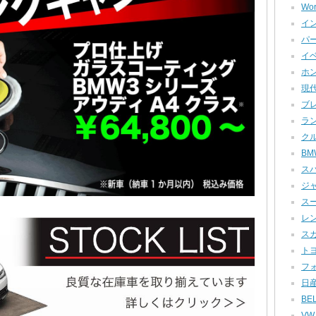
Wor
イン
パー
イベ
ホン
現代
ブレ
ラン
クル
BMW
スバ
ジャ
スー
レン
スカ
トヨ
フォ
日産
BEL
VW