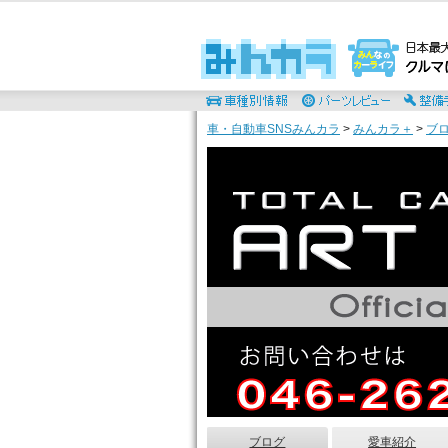
車・自動車SNSみんカラ
>
みんカラ＋
>
ブ
ブログ
愛車紹介