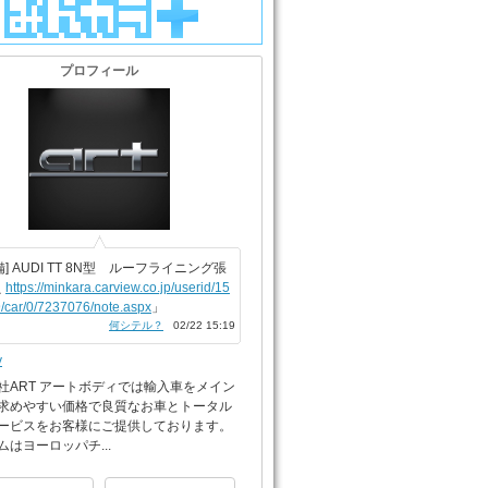
プロフィール
備] AUDI TT 8N型 ルーフライニング張
え
https://minkara.carview.co.jp/userid/15
/car/0/7237076/note.aspx
」
何シテル？
02/22 15:19
y
社ART アートボディでは輸入車をメイン
求めやすい価格で良質なお車とトータル
ービスをお客様にご提供しております。
ムはヨーロッパチ...