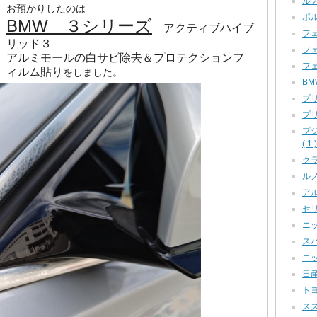
ルノ
お預かりしたのは
ポル
BMW ３シリーズ
アクティブハイブ
フェ
リッド３
フェ
アルミモールの白サビ除去＆プロテクションフ
フェ
ィルム貼り
をしました。
BM
プリ
プリ
プ
( 1 )
クラ
ルノー
アル
セリカ
ニッ
スバ
ニッ
日産
トヨ
スズ