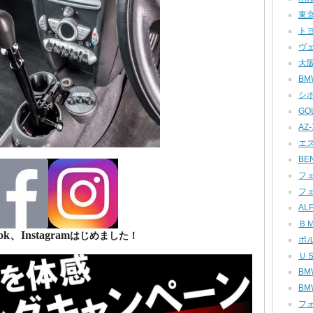
東京
トヨ
ヴェ
大阪
BMW
シボ
GOL
AZ-1
エス
BEN
フェ
フェ
ALP
ＢＭ
ok、Instagram
はじめました！
ポル
ＵＳ
BMW
BMW
フォ