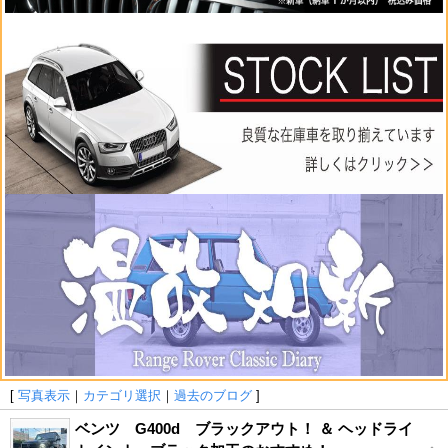
[
写真表示
｜
カテゴリ選択
｜
過去のブログ
]
ベンツ G400d ブラックアウト！ ＆ ヘッドライ