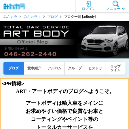
ログイン
メニュー
みんカラ
みんカラ＋
ブログ
ブログ一覧 [artbody]
ラップ
ブログ
愛車紹介
アルバム
グループ
ヒストリ
タイム
<PR情報>
ART・アートボディのブログへようこそ。
アートボディは輸入車をメインに
お
求めやすい価格で良質なお車と
コーティングやペイント等の
トータルカーサービスを