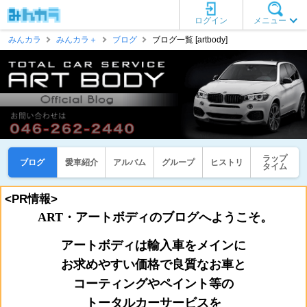
ログイン
メニュー
みんカラ
みんカラ＋
ブログ
ブログ一覧 [artbody]
ラップ
ブログ
愛車紹介
アルバム
グループ
ヒストリ
タイム
<PR情報>
ART・アートボディのブログへようこそ。
アートボディは輸入車をメインに
お
求めやすい価格で良質なお車と
コーティングやペイント等の
トータルカーサービスを