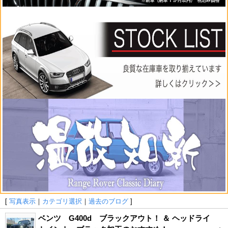
[
写真表示
｜
カテゴリ選択
｜
過去のブログ
]
ベンツ G400d ブラックアウト！ ＆ ヘッドライ