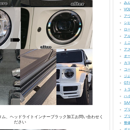
みん
VOL
アウ
シビ
ロー
アル
ミニ
アス
オー
カマロ
コー
ジム
GT-R
トラ
ハイ
SAA
プリ
ブリ
スのカスタム、ヘッドライトインナーブラック加工お問い合わせく
ださい
整備
ポル