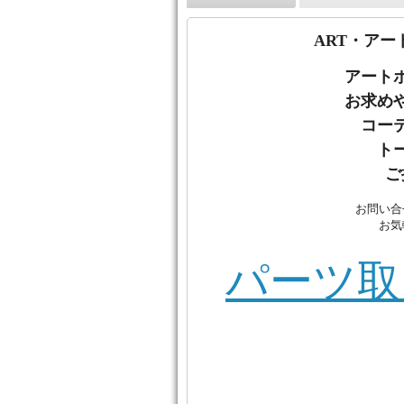
ART・アー
アート
お
求め
コー
ト
ご
お問い合
お気
パーツ取