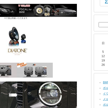
2
※工賃は別途いただきます。
日
5
12
19
26
BMW
ポル
イヴ
メル
ポル