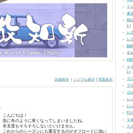
イン
東京
BE
1 )
レク
レク
BMW
ＢＭ
HID
ト
1 )
プジ
詳細表示
｜
シンプル表示
｜
写真表示
プリ
ゴル
レン
！
レン
FJ
こんにちは！
ＶＷ
急に冬のように寒くなってしまいましたね。
冬支度もそろそろしないといけません。
スズ
これからのシーズンにも重宝するのがオフロードに強い