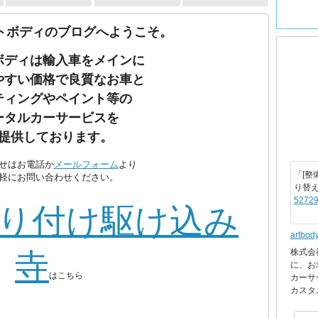
トボディのブログへようこそ。
ボディは輸入車をメインに
やすい価格で良質なお車と
ティングやペイント等の
ータルカーサービスを
提供しております。
せはお電話か
メールフォーム
より
「[整
軽にお問い合わせください。
り替
52729
り付け駆け込み
artbod
株式会
寺
に、お
はこちら
カーサ
カスタ