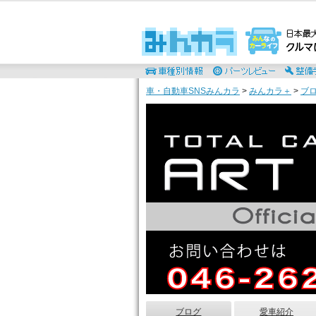
車・自動車SNSみんカラ
>
みんカラ＋
>
ブ
ブログ
愛車紹介