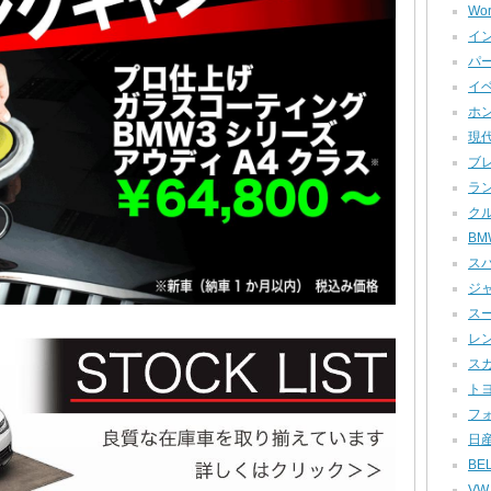
Wor
イン
パー
イベ
ホン
現代
ブレ
ラン
クル
BMW
スバ
ジャ
スー
レン
スカ
トヨ
フォ
日産
BEL
VW