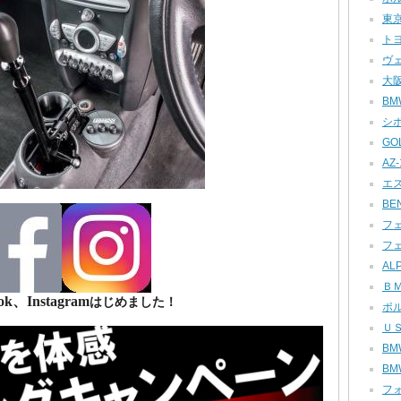
東京
トヨ
ヴェ
大阪
BMW
シボ
GOL
AZ-1
エス
BEN
フェ
フェ
ALP
ＢＭ
ok、Instagram
はじめました！
ポル
ＵＳ
BMW
BMW
フォ