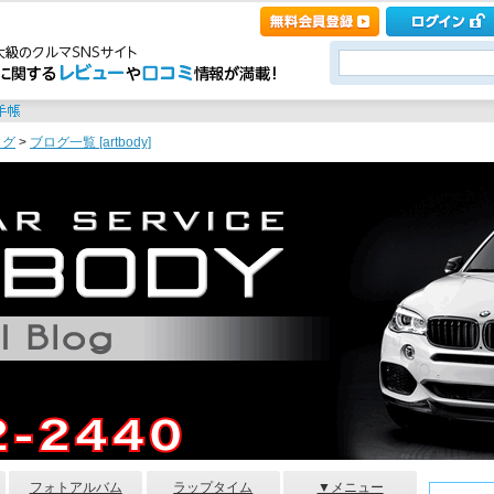
ログ
>
ブログ一覧 [artbody]
フォトアルバム
ラップタイム
▼メニュー