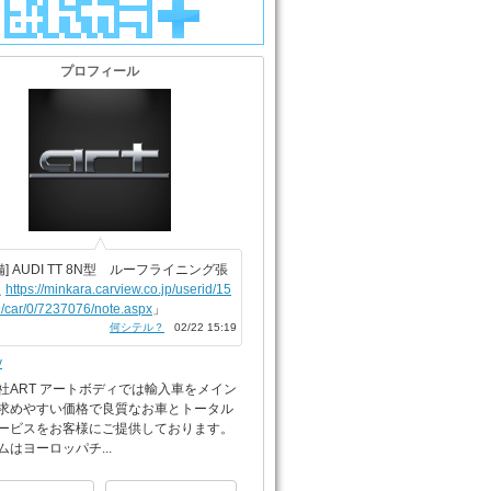
プロフィール
備] AUDI TT 8N型 ルーフライニング張
え
https://minkara.carview.co.jp/userid/15
/car/0/7237076/note.aspx
」
何シテル？
02/22 15:19
y
社ART アートボディでは輸入車をメイン
求めやすい価格で良質なお車とトータル
ービスをお客様にご提供しております。
ムはヨーロッパチ...