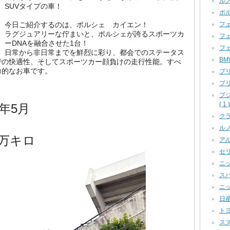
ルノ
SUVタイプの車！
ポル
フェ
今日ご紹介するのは、ポルシェ カイエン！
ラグジュアリーな佇まいと、ポルシェが誇るスポーツカ
フェ
ーDNAを融合させた1台！
フェ
日常から非日常までを鮮烈に彩り、
都会でのステータス
BM
での快適性、そしてスポーツカー顔負けの走行性能。すべ
力的なお車です。
プリ
プリ
ン
プ
( 1 )
年5月
クラ
ルノー
万キロ
アル
セリカ
ニッ
スバ
ニッ
日産
トヨ
スズ