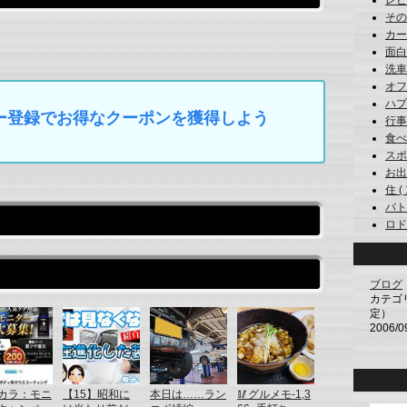
レビン
その他
カー用
面白系
洗車 (
オフ会
ハプニ
マイカー登録でお得なクーポンを獲得しよう
行事 
食べ物
スポー
お出か
住 ( 
バトン
ロド 
ブログ
カテゴ
定）
2006/0
カラ：モニ
【15】昭和に
本日は……ラン
🥢グルメモ-1,3