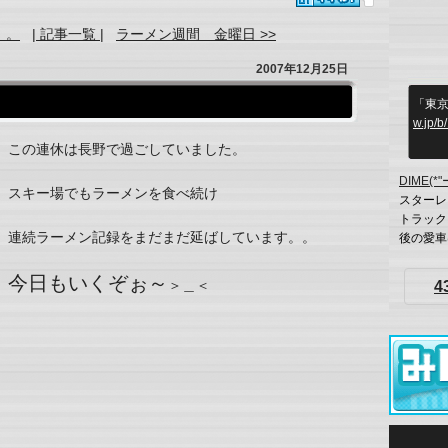
。。
| 記事一覧 |
ラーメン週間 金曜日 >>
2007年12月25日
「東
w.jp/
この連休は長野で過ごしていました。
DIME(*"
スキー場でもラーメンを食べ続け
スターレ
トラック
連続ラーメン記録をまだまだ延ばしています。。
後の愛車は
今日もいくぞぉ～
＞＿＜
4