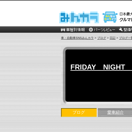
車・自動車SNSみんカラ
>
ブログ
>
日記
>
ブログ一
FRIDAY NIGHT
ブログ
愛車紹介