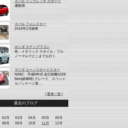
スバル インプレッサ スポーツ
通勤用
スバル フォレスター
2018年2月納車
ホンダ ステップワゴン
色：メタリック スタイル：フル
ノーマルでどこまでも行く
マツダ ユーノスロードスター
NA8C 平成9年式 走行距離1028
6km(納車時) グレード スペシャ
ルパッケージ装 ...
[
愛車一覧
]
過去のブログ
02月
03月
04月
05月
06月
08月
09月
10月
11月
12月