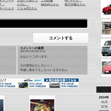
キャンペー
は当たり前だっ
エボ続編
66- 手打ち ...
...
たのに ...
takeshi.oさん
桃乃木權士さん
キーたんさ
とも ucf31さん
コメントする
コメントへの返答
2007年12月26日 6:24
おはようございます。
その表現おもしろいッ！
年越し暴走でもしちゃいますかねぇ
2024年
01月
07月