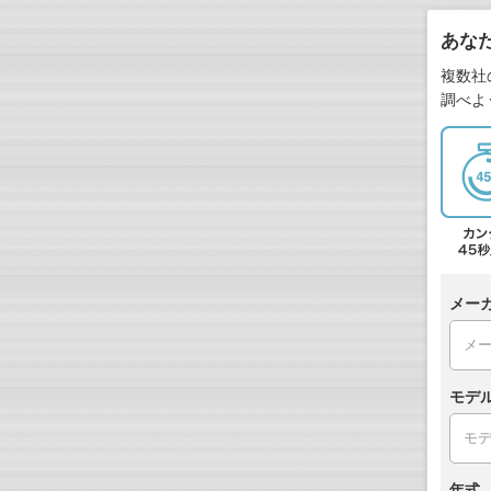
あな
複数社
調べよ
メー
モデ
年式