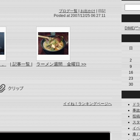
ブログ一覧
|
お出かけ
| 日記
Posted at 2007/12/25 06:27:11
DIME(*
日
2
。。
| 記事一覧 |
ラーメン週間 金曜日 >>
9
16
23
30
イイね！ランキングページへ
ドライ
事故 (
投稿写
スタ (
イベン
車 ( 