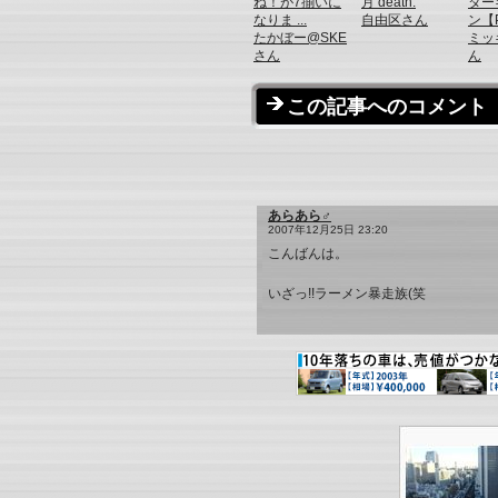
ね！が7揃いに
月 death.
ター
なりま ...
自由区さん
ン【P 
たかぼー@SKE
ミッ
さん
ん
この記事へのコメント
あらあら♂
2007年12月25日 23:20
こんばんは。
いざっ!!ラーメン暴走族(笑