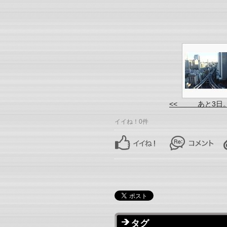
<< あと3日
イイね！0件
タグ