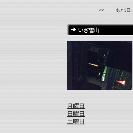
<< あと3日
いざ雪山
月曜日
日曜日
土曜日