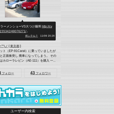
京ラーメンショーVS大つけ麺博
http://cv
b/155342/48076271/
」
何シテル？
11/09 20:26
ー"*)ノ
[
東京都
]
ット（EP-91Carat）に乗っていましたが
と正面衝突し 廃車になってしまう。 その
カローラレビン（AE-111）を購入 一...
3
43
フォロー
フォロワー
ユーザー内検索