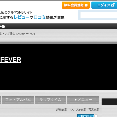
覧
>
いざ雪山 [DIME(*"ー"*)ノ]
 FEVER
フォトアルバム
ラップタイム
▼メニュー
詳細表示
｜
シンプル表示
｜
写真表示