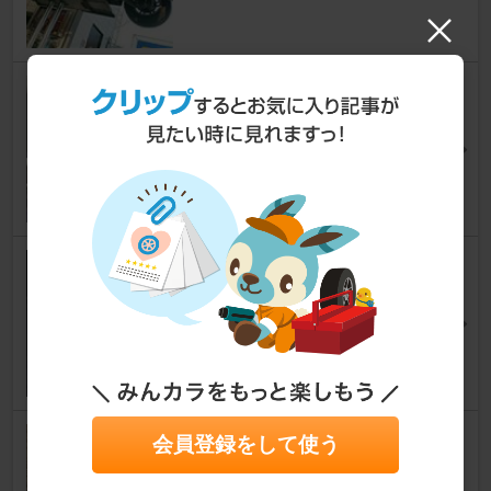
Dラー車検 16年9ヶ月 143,852k
m
ストリーム
[RN6/7/8/9]
char_Aznableさん
7
0
車検とエアロキャッチ取り付け
2021/10/27
ストリーム
[RN6/7/8/9]
yu-r-y-a-EKさん
10
0
4回目の車検
会員登録をして使う
ストリーム
[RN6/7/8/9]
オデストさん