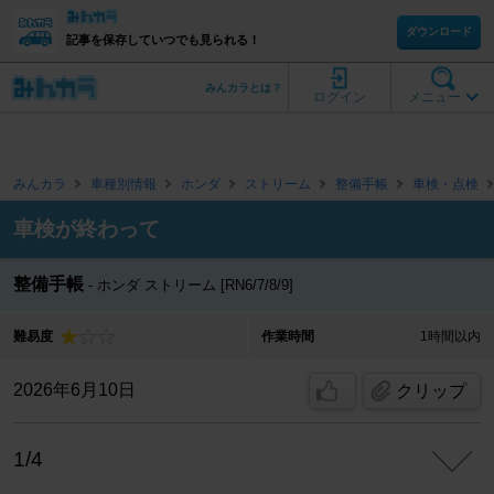
ダウンロード
記事を保存していつでも見られる！
みんカラとは？
ログイン
メニュー
みんカラ
車種別情報
ホンダ
ストリーム
整備手帳
車検・点検
車検が終わって
整備手帳
ホンダ ストリーム [RN6/7/8/9]
難易度
作業時間
1時間以内
2026年6月10日
クリップ
1/4