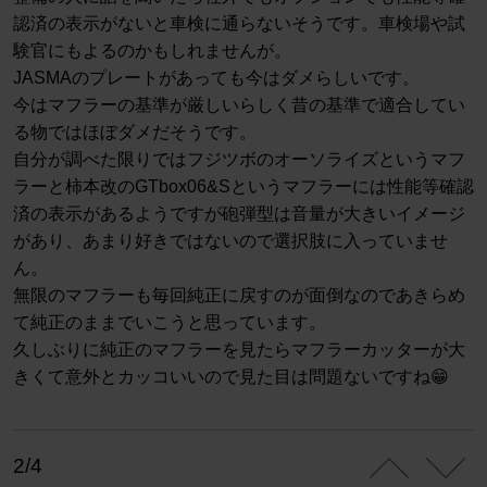
認済の表示がないと車検に通らないそうです。車検場や試
験官にもよるのかもしれませんが。
JASMAのプレートがあっても今はダメらしいです。
今はマフラーの基準が厳しいらしく昔の基準で適合してい
る物ではほぼダメだそうです。
自分が調べた限りではフジツボのオーソライズというマフ
ラーと柿本改のGTbox06&Sというマフラーには性能等確認
済の表示があるようですが砲弾型は音量が大きいイメージ
があり、あまり好きではないので選択肢に入っていませ
ん。
無限のマフラーも毎回純正に戻すのが面倒なのであきらめ
て純正のままでいこうと思っています。
久しぶりに純正のマフラーを見たらマフラーカッターが大
きくて意外とカッコいいので見た目は問題ないですね😁
2/4