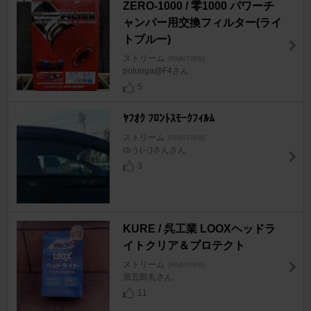
ZERO-1000 / 零1000 パワーチ
ャンバー用交換フィルター(ライ
トブルー)
ストリーム
[RN6/7/8/9]
polunga@F4さん
5
ﾔﾌｵｸ ﾌﾛﾝﾄｽﾓｰｸﾌｨﾙﾑ
ストリーム
[RN6/7/8/9]
ゆう(--;)さんさん
3
KURE / 呉工業 LOOXヘッドラ
イトクリア＆プロテクト
ストリーム
[RN6/7/8/9]
源五郎丸さん
11