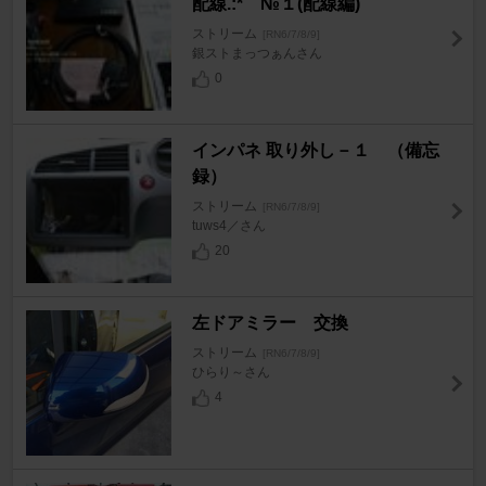
配線.:* №１(配線編)
ストリーム
[RN6/7/8/9]
銀ストまっつぁんさん
0
インパネ 取り外し－１ （備忘
録）
ストリーム
[RN6/7/8/9]
tuws4／さん
20
左ドアミラー 交換
ストリーム
[RN6/7/8/9]
ひらり～さん
4