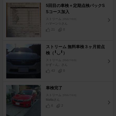
5回目の車検＋定期点検パックS
Sコース加入
ストリーム
[RN6/7/8/9]
ハマーン☆さん
21
0
ストリーム 無料車検３ヶ月前点
検（╹◡╹）
ストリーム
[RN6/7/8/9]
かず～ん。さん
43
0
車検完了
ストリーム
[RN6/7/8/9]
Mattaさん
6
2