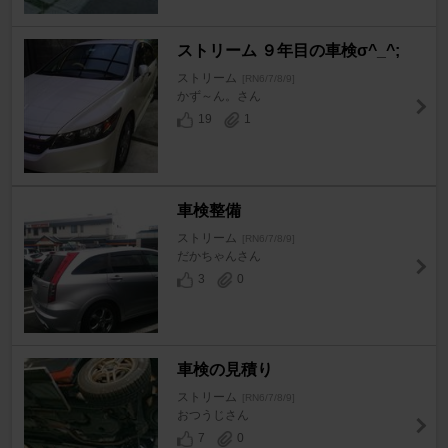
ストリーム ９年目の車検σ^_^;
ストリーム
[RN6/7/8/9]
かず～ん。さん
19
1
車検整備
ストリーム
[RN6/7/8/9]
だかちゃんさん
3
0
車検の見積り
ストリーム
[RN6/7/8/9]
おつうじさん
7
0