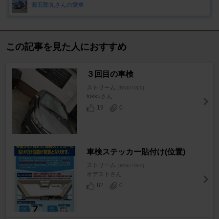
源五郎丸さんの愛車
この記事を見た人におすすめ
３回目の車検
ストリーム
[RN6/7/8/9]
tokkuさん
19
0
車検ステッカー貼付け(位置)
ストリーム
[RN6/7/8/9]
オデストさん
82
0