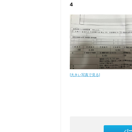
4
[大きい写真で見る]
パ