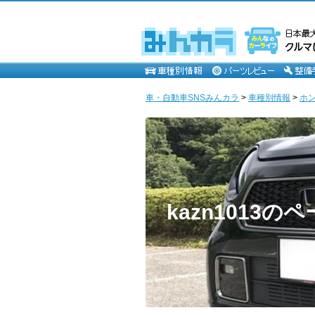
車・自動車SNSみんカラ
>
車種別情報
>
ホ
kazn1013の