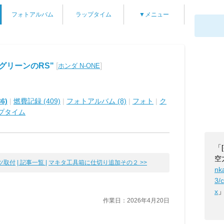
フォトアルバム
ラップタイム
▼メニュー
ュグリーンのRS"
[
]
ホンダ N-ONE
6)
|
燃費記録 (409)
|
フォトアルバム (8)
|
フォト
|
ク
プタイム
「
空
ツ取付
| 記事一覧 |
マキタ工具箱に仕切り追加その２ >>
nk
3/
x
作業日：2026年4月20日