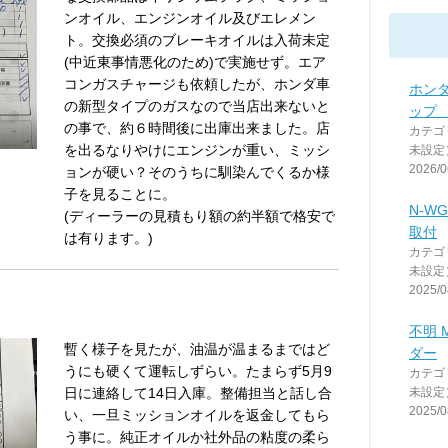
ンオイル、エンジンオイル及びエレメン
ト。交換必須のブレーキオイルは入荷未定
(中近東事情悪化のため)で実施せず。エア
コンガスチャージも依頼したが、ホンダ車
ホンダ
の新型タイプのガスなので当店出来ないと
ップ
の事で、約６時間後に出庫出来ました。店
カテゴ
を出るなりやけにエンジンが重い、ミッシ
未設定
2026/0
ョンが硬い？そのうちに馴染んでくるか様
子を見ることに。
N-W
(ディーラーの見積もり額の約半額で格安で
取付
は有ります。)
カテゴ
未設定
2025/0
不明 
暫く様子を見たが、油温が温まるまではど
ダー
うにも硬くて運転しずらい。たまらず5月9
カテゴ
日に連絡して14日入庫。整備担当と話し合
未設定
2025/0
い、一旦ミッションオイルを返金してもら
う事に。純正オイルか社外品の粘度の柔ら