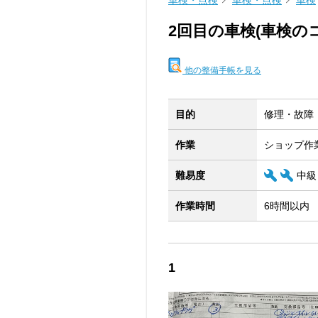
車検・点検
車検・点検
車検
2回目の車検(車検の
他の整備手帳を見る
目的
修理・故障
作業
ショップ作
難易度
中級
作業時間
6時間以内
1