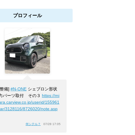
プロフィール
[整備]
#N-ONE
シェブロン形状
力パーツ取付 その３
https://mi
ara.carview.co.jp/userid/155961
car/3128116/8726020/note.asp
」
何シテル？
07/28 17:05