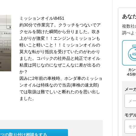
あな
ミッションオイル\8451
約30分で作業完了。クラッチをつないでア
複数社
クセルを開けた瞬間から分りました。吹き
調べよ
上がりが激変！！エンジンもミッションも
軽いこと軽いこと！！ミッションオイルの
莫大な転がり抵抗を受けていたのがわかり
ました。コバックの社外品と純正でオイル
粘度は同じなのになぜこんなに差が出るの
か？
因みに2年前の車検時、ホンダ車のミッショ
ンオイルは特殊なので当店(車検の速太郎)
メー
では取扱は難でしいと断れたのを思い出し
ました。
モデ
ーツの取り付け相談をする