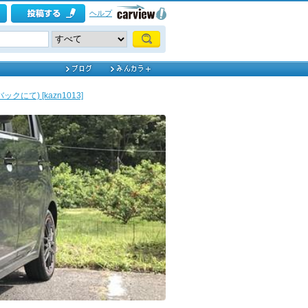
ヘルプ
にて) [kazn1013]