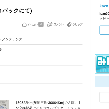
kazn
コバックにて)
kaz
ットG
0
・メンテナンス
業
150322Km(年間平均:30064Km)で入庫。主
な交換部品はイリジウムプラグ、ミッショ