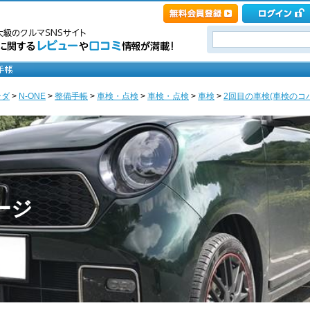
ンダ
>
N-ONE
>
整備手帳
>
車検・点検
>
車検・点検
>
車検
>
2回目の車検(車検のコバック
ページ