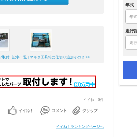
年式
走行
ツ取付
| 記事一覧 |
マキタ工具箱に仕切り追加その２ >>
イイね！0件
イイね！ランキングページへ