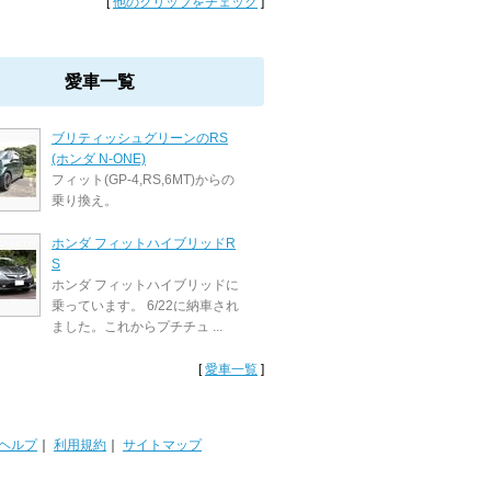
[
他のクリップをチェック
]
愛車一覧
ブリティッシュグリーンのRS
(ホンダ N-ONE)
フィット(GP-4,RS,6MT)からの
乗り換え。
ホンダ フィットハイブリッドR
S
ホンダ フィットハイブリッドに
乗っています。 6/22に納車され
ました。これからプチチュ ...
[
愛車一覧
]
ヘルプ
｜
利用規約
｜
サイトマップ