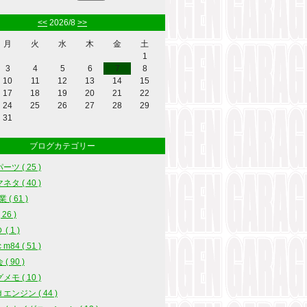
<<
2026/8
>>
月
火
水
木
金
土
1
3
4
5
6
7
8
10
11
12
13
14
15
17
18
19
20
21
22
24
25
26
27
28
29
31
ブログカテゴリー
ツ ( 25 )
タ ( 40 )
 ( 61 )
26 )
( 1 )
 m84 ( 51 )
( 90 )
モ ( 10 )
エンジン ( 44 )