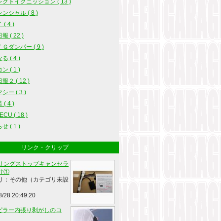
クトイグニッション ( 13 )
ンシャル ( 8 )
( 4 )
 ( 22 )
Ｇダンパー ( 9 )
 ( 4 )
 ( 1 )
２ ( 12 )
ー ( 3 )
( 4 )
ECU ( 18 )
 ( 1 )
リンク・クリップ
リングストップキャンセラ
け①
リ：その他（カテゴリ未設
8/28 20:49:20
)Aピラー内張り剥がしのコ