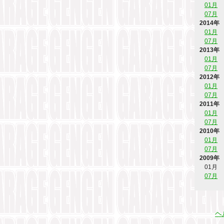
01月
07月
2014年
01月
07月
2013年
01月
07月
2012年
01月
07月
2011年
01月
07月
2010年
01月
07月
2009年
01月
07月
ヘ