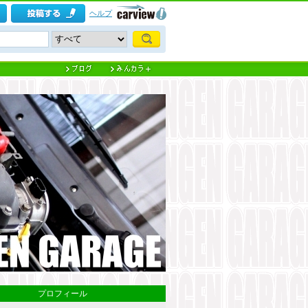
ヘルプ
プロフィール