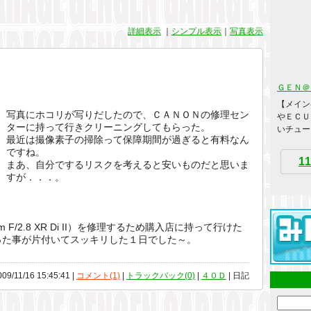
詳細表示
｜
シンプル表示
｜
写真表示
ＧＥＮ＠
【メインペ
写真にホコリが写りだしたので、ＣＡＮＯＮの修理セン
やＥＣＵ
ターに持って行きクリーニングしてもらった。
いチュー
最近は撮像素子の掃除って保障期間が過ぎると有料なん
ですね。
11
まあ、自分でするリスクを考えると安いものだと思いま
すが．．．。
F/2.8 XR Di II）を修理するため購入店に持って行けた
った事が片付いてスッキリした１日でした～。
009/11/16 15:45:41 |
コメント(1)
|
トラックバック(0)
|
４０Ｄ
| 日記