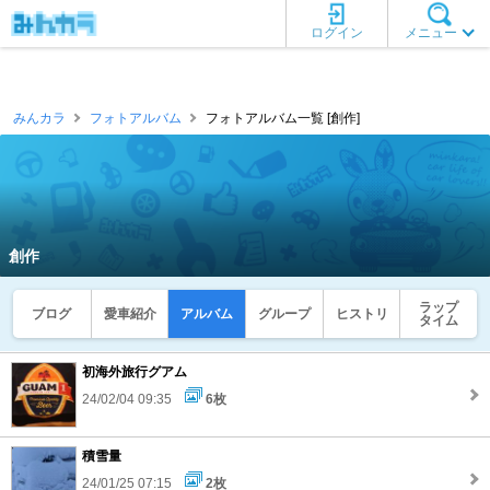
ログイン
メニュー
みんカラ
フォトアルバム
フォトアルバム一覧 [創作]
創作
ラップ
ブログ
愛車紹介
アルバム
グループ
ヒストリ
タイム
初海外旅行グアム
24/02/04 09:35
6枚
積雪量
24/01/25 07:15
2枚