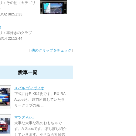
リ：その他（カテゴリ
）
3/02 08:51:33
会
リ：車好きのクラブ
3/14 22:12:44
[
他のクリップをチェック
]
愛車一覧
スバル ヴィヴィオ
正式にはE-KK4改です。RX-RA
Atypeだ。 以前所属していたラ
リークラブの先 ...
マツダ AZ-1
大事な大事な私のおもちゃで
す。A-Specです。ぼちぼち紹介
していきます。小さな会社経営