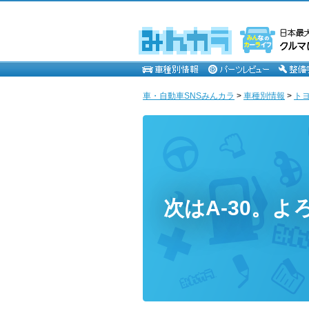
車・自動車SNSみんカラ
>
車種別情報
>
ト
次はA-30。よ