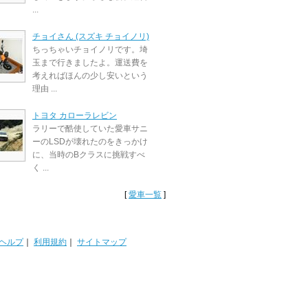
...
チョイさん (スズキ チョイノリ)
ちっちゃいチョイノリです。埼
玉まで行きましたよ。運送費を
考えればほんの少し安いという
理由 ...
トヨタ カローラレビン
ラリーで酷使していた愛車サニ
ーのLSDが壊れたのをきっかけ
に、当時のBクラスに挑戦すべ
く ...
[
愛車一覧
]
ヘルプ
｜
利用規約
｜
サイトマップ