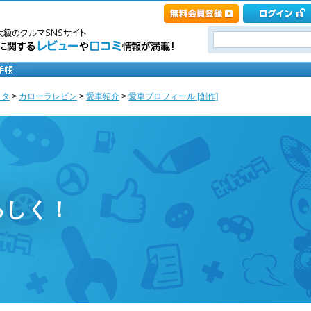
ヨタ
>
カローラレビン
>
愛車紹介
>
愛車プロフィール [創作]
ろしく！