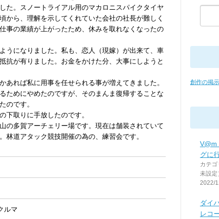
した。スノートライアル用のマカロニスパイクタイヤ
頃から、理解を示してくれていた会社の社長が難しく
仕事の業績が上がったため、休みを取れなくなったの
ようになりました。私も、恋人（現嫁）が出来て、車
抵抗が有りました。お金をかけた分、大事にしようと
かあれば私に用事を任せられる事が増えてきました。
創作の掲
るためにやめたのですが、そのまんま復帰することな
たのです。
X の下取りに手放したのです。
山の多賀アーチェリー場です。現在は舗装されていて
。林道アタック競技開催の為の、練習会です。
V@m
グに
カテゴ
未設定
2022/1
ダイハ
クルマ
レコ