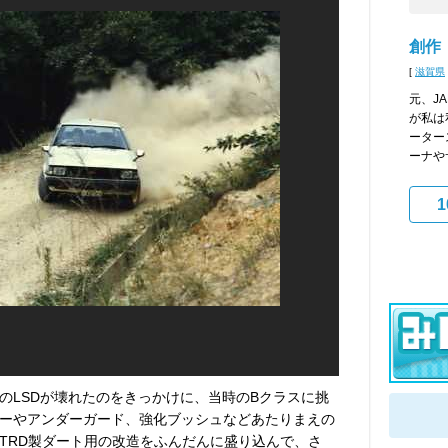
創作
[
滋賀県
元、J
が私は
ーター
ーナや
1
のLSDが壊れたのをきっかけに、当時のBクラスに挑
ーやアンダーガード、強化ブッシュなどあたりまえの
TRD製ダート用の改造をふんだんに盛り込んで、さ