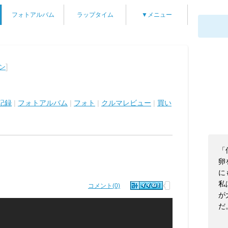
フォトアルバム
ラップタイム
▼メニュー
]
ン
記録
|
フォトアルバム
|
フォト
|
クルマレビュー
|
買い
「
卵
に
私
コメント(0)
が
だ