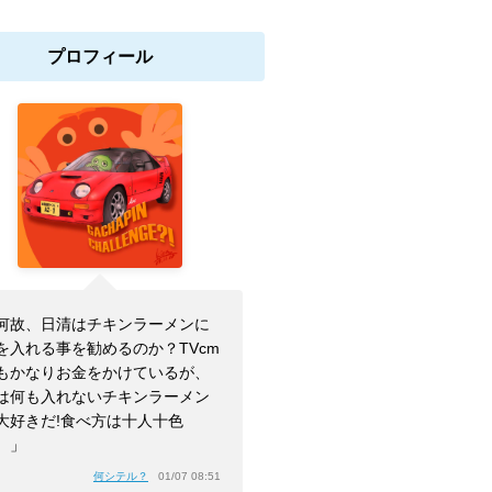
プロフィール
何故、日清はチキンラーメンに
を入れる事を勧めるのか？TVcm
もかなりお金をかけているが、
は何も入れないチキンラーメン
大好きだ!食べ方は十人十色
。」
何シテル？
01/07 08:51