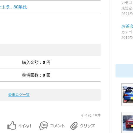
カテゴ
ートラ
,
80年代
未設定
2021/0
お茶
カテゴ
2012/0
購入金額：
0
円
整備回数：
0
回
愛車ログ一覧
イイね！0件