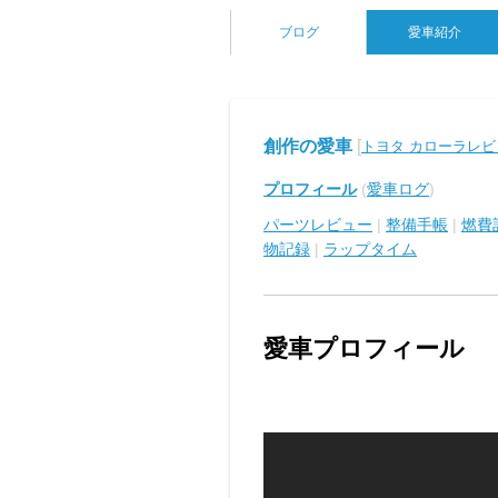
ブログ
愛車紹介
創作の愛車
[
トヨタ カローラレビ
プロフィール
(
愛車ログ
)
パーツレビュー
|
整備手帳
|
燃費
物記録
|
ラップタイム
愛車プロフィール