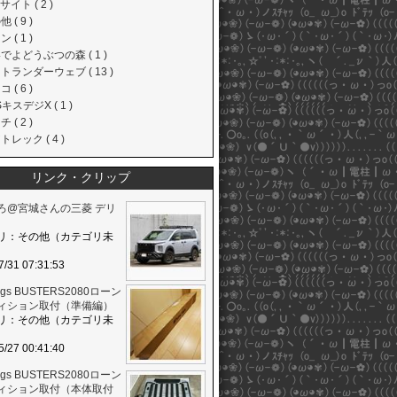
サイト ( 2 )
 ( 9 )
 ( 1 )
でよどうぶつの森 ( 1 )
トランダーウェブ ( 13 )
 ( 6 )
キスデジX ( 1 )
 ( 2 )
トレック ( 4 )
リンク・クリップ
ろ@宮城さんの三菱 デリ
リ：その他（カテゴリ未
7/31 07:31:53
flags BUSTERS2080ローン
ィション取付（準備編）
リ：その他（カテゴリ未
5/27 00:41:40
flags BUSTERS2080ローン
ィション取付（本体取付