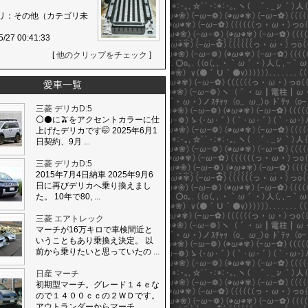
リ：その他（カテゴリ未
5/27 00:41:33
[
他のクリップをチェック
]
愛車一覧
三菱 デリカD:5
⚪️⚫️に🫒をアクセントカラーに仕
上げたデリカです🤭 2025年6月1
日契約、9月 ...
三菱 デリカD:5
2015年7月4日納車 2025年9月6
日に再びデリカへ乗り換えまし
た。 10年で80, ...
三菱 エアトレック
マーチが16万キロで車検間近と
いうこともあり乗換え決定。 以
前から乗りたいと思っていたの ...
日産 マーチ
初期型マーチ。グレード１４ｅな
ので１４００ｃｃの２ＷＤです。
アウトランダーからマーチ ...