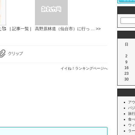
🥰
| 記事一覧 |
高野原林道（仙台市）に行っ ... >>
日
2
9
16
イイね！ランキングページへ
23
30
アウ
パジ
旅行 
食べも
ウィ
ラーメ