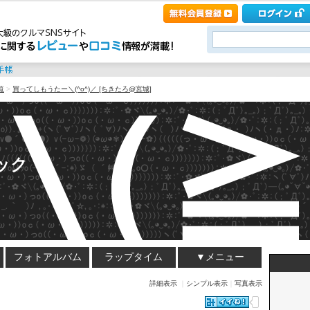
覧
>
買ってしもうたー＼(^o^)／ [ちきたろ@宮城]
ック
フォトアルバム
ラップタイム
▼メニュー
詳細表示
｜
シンプル表示
｜
写真表示