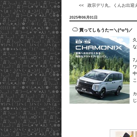
<< 政宗デリ丸。くんお出迎え
2025年06月01日
買ってしもうたー＼(^o^)／
久
な
7
ワ
中
こ
カ
じ