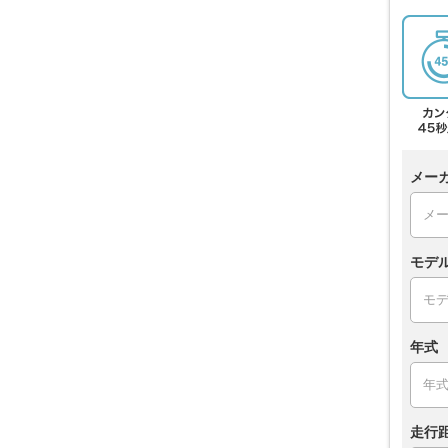
メー
モデ
年式
走行