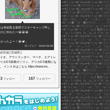
年は有給取る覚悟でスターキャンプ申し
のに外れたー😭😭😭
かったよー！😭🏕️」
何シテル？
04/24 00:48
@宮城
[
宮城県
]
イオ、アウトランダー、マーチ、エアトレ
リカD:5前期ガソリン、デリカD:5後期にな
インスタはこちら https://www.ins...
53
167
フォロー
フォロワー