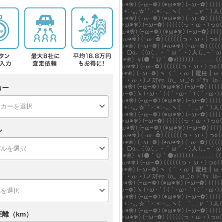
カー
ル
距離（km）