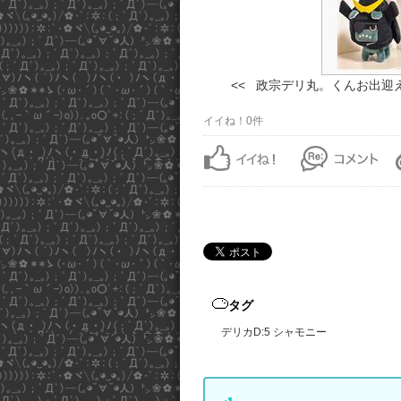
<< 政宗デリ丸。くんお出迎え
イイね！0件
タグ
デリカD:5
シャモニー