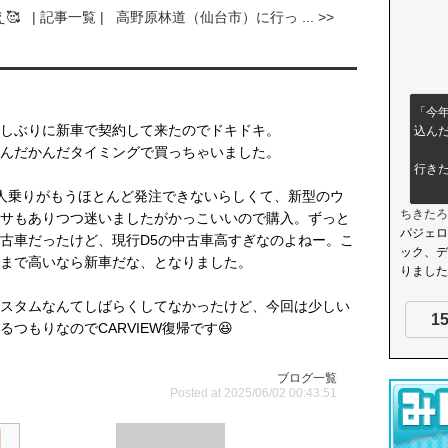
🥰
| 記事一覧 |
高野原林道（仙台市）に行っ ... >>
「今
しぶりに新車で契約して来たのでドキドキ。
込んだ
んだかんだタイミングで買っちゃいました。
行きた
人乗りがもうほとんど発注できないらしくて、新型のウ
ちきたろ
サもありつつ迷いましたがかっこいいので購入。ずっと
パジェロ
古車だったけど、現行D5の中古車高すぎなのよねー。こ
ック、デ
まで高いなら新車だな、となりました。
りました。 
スタムなんてしばらくしてなかったけど、今回は少しい
1
るつもりなのでCARVIEW復帰です😆
ブログ一覧
Posted at 2025/06/02 00:43:51