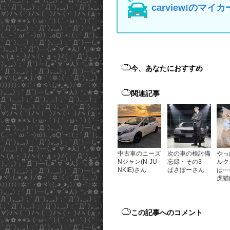
carview!の
今、あなたにおすすめ
関連記事
中古車のニーズ
次の車の検討備
やっ
Nジャン(N-JU
忘録・その3
ルク
NKIE)さん
ぱさぼーさん
は⋯
虎猫
この記事へのコメント