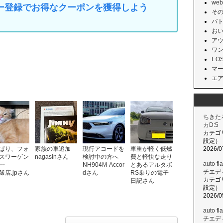
web
マイカー登録でお得なクーポンを獲得しよう
その他
バトン
おい
アウ
ワンコ
EOS
マーチ
エア
ちきた
カD:5
カテゴ
設定）
ぱり、フォ
家族の車追加
現行アコードを
車重が軽く低燃
2026/0
スワーゲン
nagasinさん
検討中の方へ
費と軽快な走り
auto 
⋯
NH904M-Accor
とあるアルタボ
チエデ
飯店.jpさん
dさん
RS乗りの電子
カテゴ
日記さん
設定）
2026/0
auto 
チエデ