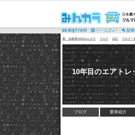
車・自動車SNSみんカラ
>
ブログ
>
日記
>
ブログ一
10年目のエアトレ
ブログ
愛車紹介