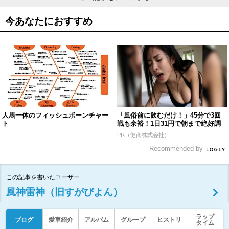
今あなたにおすすめ
人馬一体のフィッシュボーンチャー
「風俗前に飲むだけ！」45分で3回
ト
戦も余裕！1日31円で朝まで絶好調
PR（健商株式会社）
Recommended by
この記事を書いたユーザー
風神雷神（旧すがぴよん）
ラップ
ブログ
愛車紹介
アルバム
グループ
ヒストリ
タイム