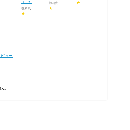
ました
★
難易度:
★
難易度:
★
レビュー
せん。