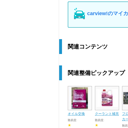
carview!の
関連コンテンツ
関連整備ピックアップ
オイル交換
クーラント補充
フ
カ
難易度:
難易度:
★
★
難易