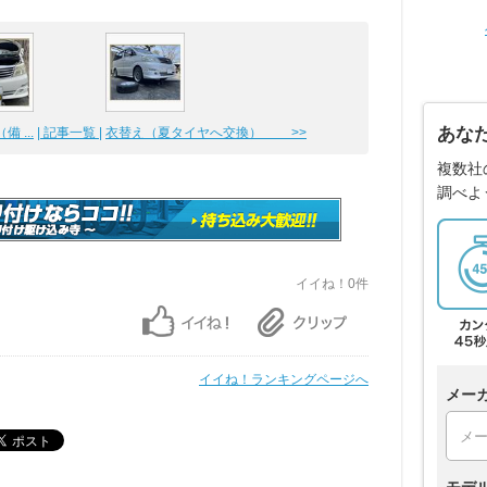
あな
 ...
| 記事一覧 |
衣替え（夏タイヤへ交換） >>
複数社
調べよ
イイね！0件
イイね！ランキングページへ
メー
モデ