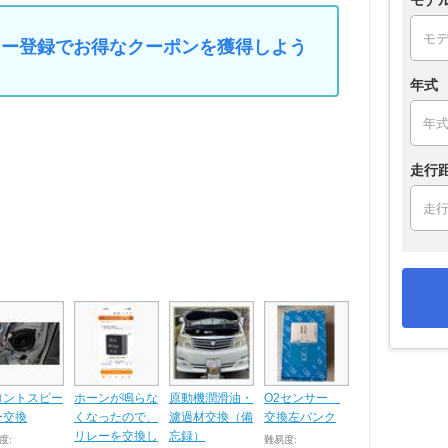
マイカー登録でお得なクーポンを獲得しよう
年式
走行
ロントスピー
ホーンが鳴らな
原動機潤滑油・
O2センサー
ー交換
くなったので、
濾過材交換（備
交換左バンク
リレーを交換し
忘録）
度:
難易度: