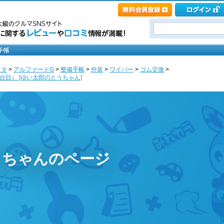
ヨタ
>
アルファードG
>
整備手帳
>
外装
>
ワイパー
>
ゴム交換
>
目） [ゆい太郎のとうちゃん]
うちゃんのページ