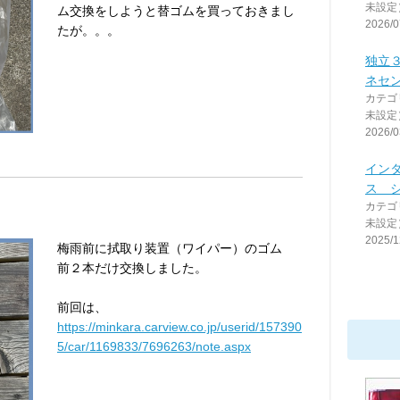
未設定
ム交換をしようと替ゴムを買っておきまし
2026/0
たが。。。
独立
ネセ
カテゴ
未設定
2026/0
イン
ス 
カテゴ
未設定
2025/1
梅雨前に拭取り装置（ワイパー）のゴム
前２本だけ交換しました。
前回は、
https://minkara.carview.co.jp/userid/157390
5/car/1169833/7696263/note.aspx