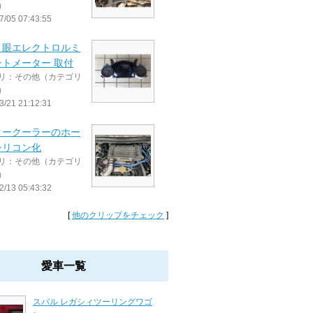
）
7/05 07:43:55
３眼エレクトロルミ
ントメーター 取付
リ：その他（カテゴリ
）
3/21 21:12:31
タークーラーのホー
シリコン化
リ：その他（カテゴリ
）
2/13 05:43:32
[
他のクリップをチェック
]
愛車一覧
スバル レガシィツーリングワゴ