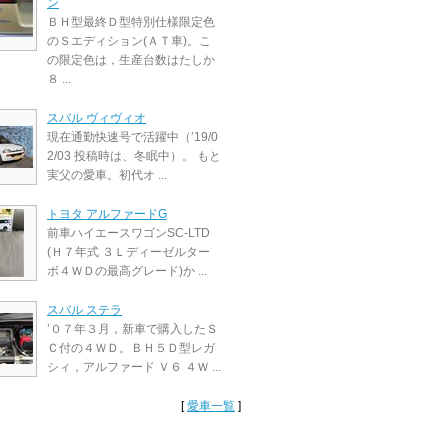
ン
ＢＨ型最終Ｄ型特別仕様限定色
のＳエディション(ＡＴ車)。こ
の限定色は，生産台数はたしか
８ ...
スバル ヴィヴィオ
現在通勤快速号で活躍中（’19/0
2/03 投稿時は、冬眠中）。 もと
実父の愛車。初代オ ...
トヨタ アルファードG
前車ハイエースワゴンSC-LTD
(Ｈ７年式 ３Ｌディーゼルター
ボ４ＷＤの最高グレード)か ...
スバル ステラ
’０７年３月，新車で購入したＳ
Ｃ付の４ＷＤ。ＢＨ５Ｄ型レガ
シィ，アルファード Ｖ６ ４Ｗ ...
[
愛車一覧
]