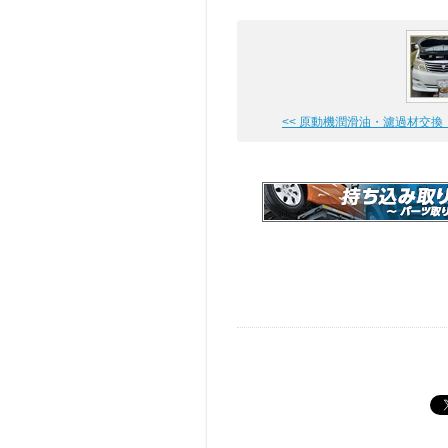
<< 原動機潤滑油・濾過材交換（備