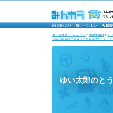
車・自動車SNSみんカラ
>
車種別情報
>
ト
２年定期点検用整備（かなり事後だけど ３台
ゆい太郎のと