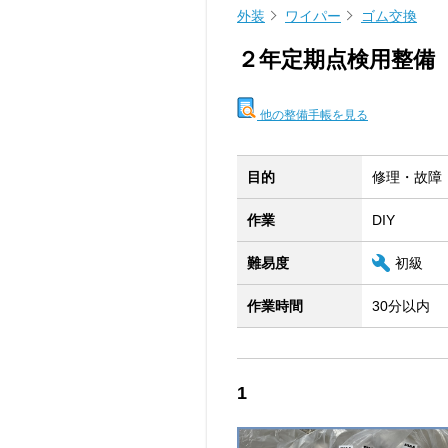
外装
ワイパー
ゴム交換
２年定期点検用整備
他の整備手帳を見る
目的
修理・故障
作業
DIY
難易度
初級
作業時間
30分以内
1