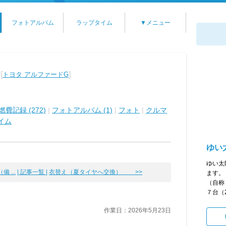
フォトアルバム
ラップタイム
▼メニュー
[
]
トヨタ アルファードG
燃費記録 (272)
|
フォトアルバム (1)
|
フォト
|
クルマ
イム
ゆい
ゆい太
 ...
| 記事一覧 |
衣替え（夏タイヤへ交換） >>
ます。
（自称
７台（2
作業日：2026年5月23日