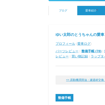
ブログ
愛車紹介
*
ゆい太郎のとうちゃんの愛車
プロフィール
(
愛車ログ
)
パーツレビュー
|
整備手帳 (78)
|
レビュー
|
買い物記録
|
ラップタ
<< 原動機潤滑油・濾過材交換（備
整備手帳