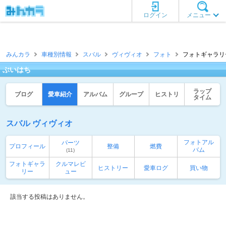
ログイン
メニュー
みんカラ
車種別情報
スバル
ヴィヴィオ
フォト
フォトギャラリー
ぶいはち
ラップ
ブログ
愛車紹介
アルバム
グループ
ヒストリ
タイム
スバル ヴィヴィオ
フォトアル
パーツ
プロフィール
整備
燃費
バム
(11)
フォトギャラ
クルマレビ
ヒストリー
愛車ログ
買い物
リー
ュー
該当する投稿はありません。