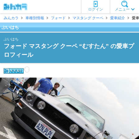
ログイン
メニュー
みんカラ
車種別情報
フォード
マスタング クーペ
愛車紹介
愛車
ぶいはち
ぶいはち
フォード マスタング クーペ “むすたん” の愛車プ
ロフィール