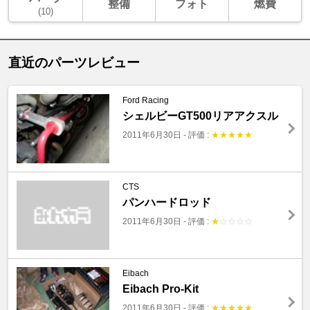
整備
フォト
燃費
(10)
直近のパーツレビュー
Ford Racing
シェルビーGT500リアアクスル
2011年6月30日
-
評価 :
★
★
★
★
★
CTS
パンハードロッド
2011年6月30日
-
評価 :
★
☆
☆
☆
☆
Eibach
Eibach Pro-Kit
2011年6月30日
-
評価 :
★
★
★
★
★