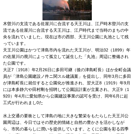
木曽川の支流である佐屋川に合流する天王川は、江戸時木曽川の支
流である佐屋川に合流する天王川は、江戸時代まで当時のまちの中
央を流れていました。現在は市の西部、天王川公園に丸池として残
っています。
天王川公園はかつて津島市内を流れた天王川が、明治32（1899）年
の佐屋川の廃川によって孤立して誕生した「丸池」周辺に整備され
た公園です。
大正7〔1918〕年2月26日に多田可継（後の津島町長）ほか全町会議
員が「津島公園建設ノ件ニ関スル建議案」を提出し、同年3月に多田
が津島町長に就任すると公園化が推進され、翌大正8（1919）年9月
には本多静六や田村剛を招聘して公園設計案が立案され、大正9（1
920）年4月に愛知県から公園建設事業の認可を受け、同年6月に起
工式が行われまし0た
水上交通の要衝として津島の地に大きな繁栄をもたらした天王川公
園周辺は、今日ではその歴史的情緒と自然の豊かさを活かしなが
ら、市民の暮らしに潤いを提供しています。とくに公園を彩る四季