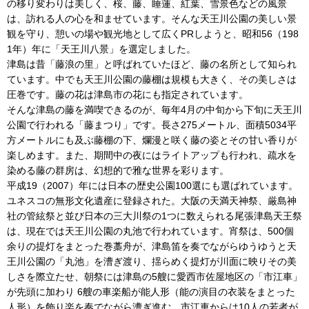
の移り変わりは美しく、桜、藤、睡蓮、紅葉、雪景色などの風景
は、訪れる人の心を和ませています。そんな天王川公園の美しい景
観を守り、憩いの場や観光地として広くPRしようと、昭和56（198
1年）年に「天王川八景」を選定しました。
津島は昔「藤浪の里」と呼ばれていたほど、藤の名所として知られ
ています。中でも天王川公園の藤棚は規模も大きく、その美しさは
圧巻です。藤の花は津島市の花にも指定されています。
そんな津島の藤を満喫できるのが、毎年4月の中旬から下旬に天王川
公園で行われる「藤まつり」です。長さ275メートル、面積5034平
方メートルにも及ぶ藤棚の下、爛漫と咲く藤の姿とその甘い香りが
楽しめます。また、期間中の夜にはライトアップも行われ、疏水を
染める藤の群房は、幻想的で雅な世界を彩ります。
平成19（2007）年には日本の歴史公園100選にも選ばれています。
ユネスコの無形文化遺産に登録された。大阪の天満天神祭、厳島神
社の管絃祭と並び日本の三大川祭の1つに数えられる尾張津島天王祭
は、現在では天王川公園の丸池で行われています。宵祭は、500個
余りの提灯をまとった巻藁舟が、津島笛を奏でながらゆうゆうと天
王川公園の「丸池」を漕ぎ渡り、揺らめく提灯が川面に映りその美
しさを際立たせ、朝祭には津島の5艘に愛西市佐屋地区の「市江車」
が先頭に加わり 6艘の車楽船が能人形（能の演目の衣装をまとった
人形）を飾り楽を奏でながら漕ぎ進む。市江車からは10人の若者が