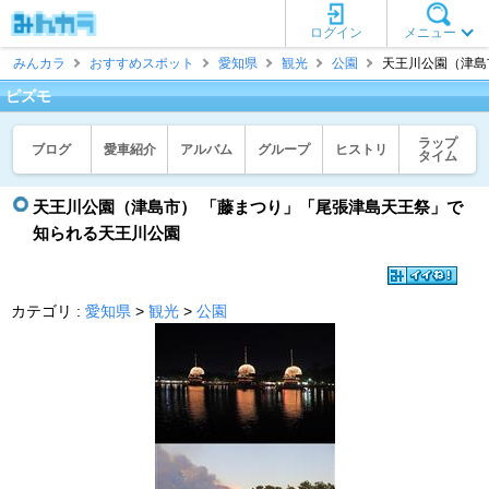
ログイン
メニュー
みんカラ
おすすめスポット
愛知県
観光
公園
天王川公園（津島市
ピズモ
ラップ
ブログ
愛車紹介
アルバム
グループ
ヒストリ
タイム
天王川公園（津島市） 「藤まつり」「尾張津島天王祭」で
知られる天王川公園
カテゴリ :
愛知県
>
観光
>
公園