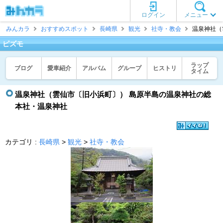
ログイン
メニュー
みんカラ
おすすめスポット
長崎県
観光
社寺・教会
温泉神社（
ピズモ
ラップ
ブログ
愛車紹介
アルバム
グループ
ヒストリ
タイム
温泉神社（雲仙市〔旧小浜町〕） 島原半島の温泉神社の総
本社・温泉神社
カテゴリ :
長崎県
>
観光
>
社寺・教会