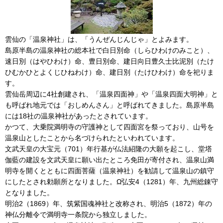
雲仙の「温泉神社」は、「うんぜんじんじゃ」とよみます。
島原半島の温泉神社の総本社で白日別命（しらひわけのみこと）、
速日別（はやひわけ）命、豊日別命、建日向日豊久士比泥別（たけ
ひむかひとよくじひねわけ）命、建日別（たけひわけ）命を祀りま
す。
雲仙岳周辺に4社創建され、「温泉四面神」や「温泉四面大明神」と
も呼ばれ地元では「おしめんさん」と呼ばれてきました。島原半島
には18社の温泉神社があったとされています。
かつて、大乗院満明寺の守護神として四面宮を祭っており、山号を
温泉山としたことから名づけられたといわれています。
文武天皇の大宝元（701）年行基が仏法紹隆の大願を起こし、堂塔
伽藍の建設を文武天皇に願い出たところ免田が寄付され、温泉山満
明寺を開くとともに四面菩薩（温泉神社）を勧請して温泉山の鎮守
にしたとされ勅願所となりました。Ω弘安4（1281）年、九州総錬守
となりました。
明治2（1869）年、筑紫国魂神社と改称され、明治5（1872）年の
神仏分離令で満明寺一条院から独立しました。