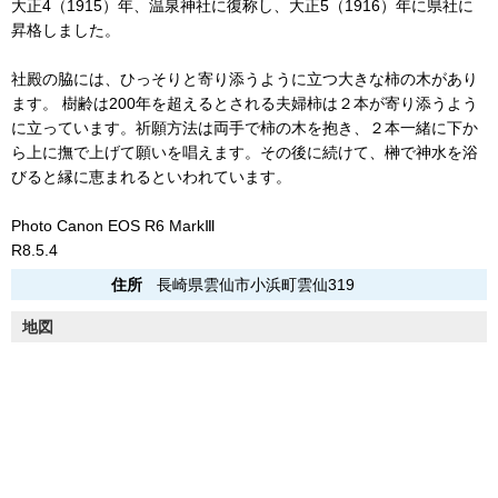
大正4（1915）年、温泉神社に復称し、大正5（1916）年に県社に
昇格しました。
社殿の脇には、ひっそりと寄り添うように立つ大きな柿の木があり
ます。 樹齢は200年を超えるとされる夫婦柿は２本が寄り添うよう
に立っています。祈願方法は両手で柿の木を抱き、２本一緒に下か
ら上に撫で上げて願いを唱えます。その後に続けて、榊で神水を浴
びると縁に恵まれるといわれています。
Photo Canon EOS R6 MarkⅢ
R8.5.4
住所
長崎県雲仙市小浜町雲仙319
地図