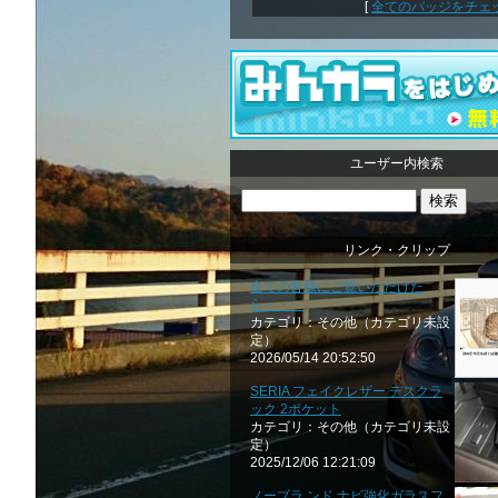
[
全てのバッジをチェック
ユーザー内検索
リンク・クリップ
全ての皆様にご覧いただけた
ら・・・
カテゴリ：その他（カテゴリ未設
定）
2026/05/14 20:52:50
SERIA フェイクレザー デスクラ
ック 2ポケット
カテゴリ：その他（カテゴリ未設
定）
2025/12/06 12:21:09
ノーブラ ンド ナビ強化ガラスフ