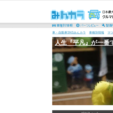
車・自動車SNSみんカラ
>
車種別情報
>
マ
人生『平凡』が一番です (