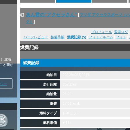
あん君の"アクセラさん"
[
マツダ アクセラスポーツ（
]
ク）
プロフィール
(
愛車ログ
)
パーツレビュー
|
整備手帳
|
燃費記録 (5)
|
フォトアルバム
|
フォト
|
燃費記録
！ 北海
燃費記録
んこと我が
給油日
2012年08月11日
ワー
走行距離
357.2 km
給油量
21.0 L
燃費
17.01 km/L
燃料タイプ
レギュラー
燃料単価
¥ 134