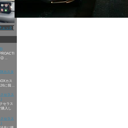
チェック
]
8)
PROACTI
 ...
BOXカスタ
BOXカス
26に我 ...
アクセラス
)
アクセラス
古で購入し
アクセラス
)
年6月に購