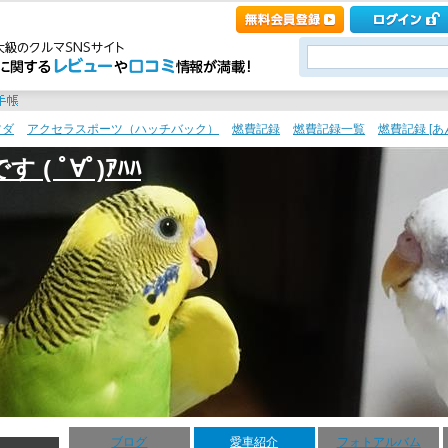
ツダ
>
アクセラスポーツ（ハッチバック）
>
燃費記録
>
燃費記録一覧
>
燃費記録 [あ
 ﾟ∀ﾟ)ｱﾊﾊ
ブログ
愛車紹介
フォトアルバム