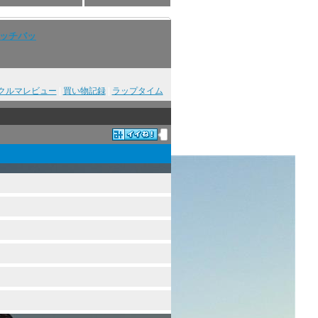
ハッチバッ
クルマレビュー
|
買い物記録
|
ラップタイム