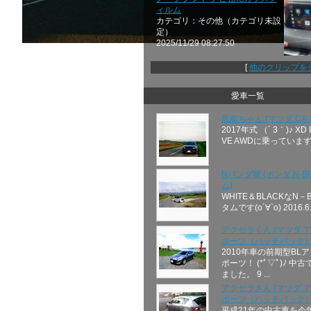
ィルム
カテゴリ：その他（カテゴリ未設
定）
2025/11/29 08:27:50
[
他のクリップを
愛車一覧
黒船ちゃん (マツダ CX-
2017年式 （´ 3｀)♪ XD 
VE AWDに乗っています😉
Nパンダ🐼 (ホンダ N-
ム)
WHITE＆BLACKなN－
タムです(о´∀`о) 2016.6.
アクセラくん (マツダ 
ポーツ（ハッチバック）
2010年車の前期型BL
ポーツ！ (*ﾟ▽ﾟ)ﾉ 中
ました。 9 ...
アクセラさん (マツダ 
ポーツ（ハッチバック）
平成21年の中古車を今