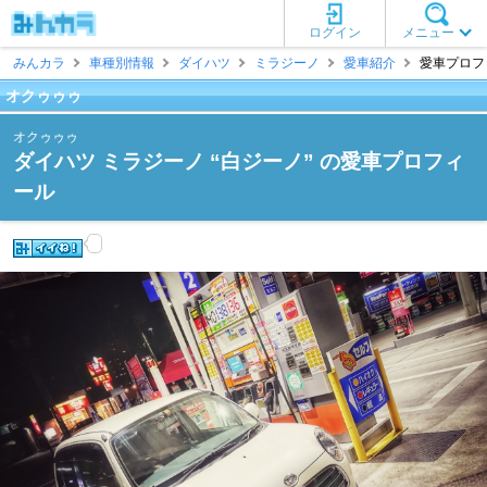
ログイン
メニュー
みんカラ
車種別情報
ダイハツ
ミラジーノ
愛車紹介
愛車プロフィ
オクゥゥゥ
オクゥゥゥ
ダイハツ ミラジーノ “白ジーノ” の愛車プロフィ
ール