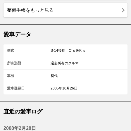
整備手帳をもっと見る
愛車データ
型式
S-14後期 Q’ｓ改K’ｓ
所有形態
過去所有のクルマ
車歴
初代
愛車登録日
2005年10月26日
直近の愛車ログ
2008年2月28日