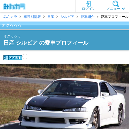
ログイン
メニュー
みんカラ
車種別情報
日産
シルビア
愛車紹介
愛車プロフィール 
オクゥゥゥ
オクゥゥゥ
日産 シルビア の愛車プロフィール