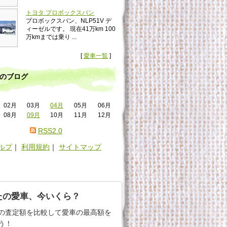
トヨタ プロボックスバン
プロボックスバン、NLP51V デ
ィーゼルです。 現在41万km 100
万kmまでは乗り ...
[
愛車一覧
]
のブログ
02月
03月
04月
05月
06月
08月
09月
10月
11月
12月
RSS2.0
ルプ
｜
利用規約
｜
サイトマップ
たの愛車、今いくら？
の査定額を比較して愛車の最高額を
う！