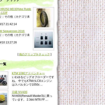
XR250 MD30]Vee Rubb
-122F
リ：その他（カテゴリ未
3/17 21:42:14
il Sequences 2016
リ：その他（カテゴリ未
9/10 13:27:26
[
他のクリップをチェック
]
一覧
KTM 1090アドベンチャー
いわゆるビッグオフローダーです
ね。 中でもKTMのLC8エンジン
はスパルタンで1050c ...
日産 NV400
NV400(Renault Master3)に乗っ
ています。 2.3dci MT6 FF ...