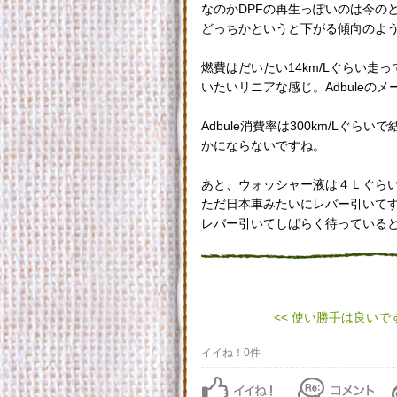
なのかDPFの再生っぽいのは今の
どっちかというと下がる傾向のよ
燃費はだいたい14km/Lぐらい
いたいリニアな感じ。Adbule
Adbule消費率は300km/Lぐら
かにならないですね。
あと、ウォッシャー液は４Ｌぐら
ただ日本車みたいにレバー引いて
レバー引いてしばらく待っていると
<< 使い勝手は良いで
イイね！0件