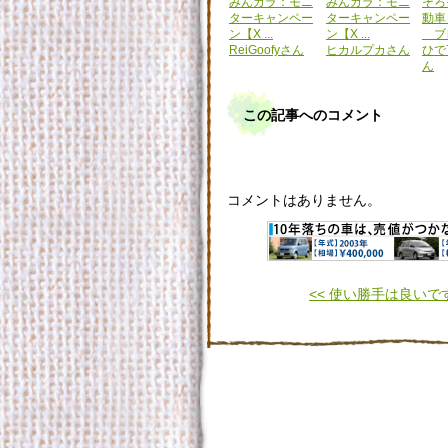
みんカラ：モニ
みんカラ：モニ
そろ
ターキャンペー
ターキャンペー
動車
ン【X ...
ン【X ...
ブレ 
ReiGoofyさん
ヒカルプカさん
ひで7
ん
この記事へのコメント
コメントはありません。
<< 使い勝手は良いで