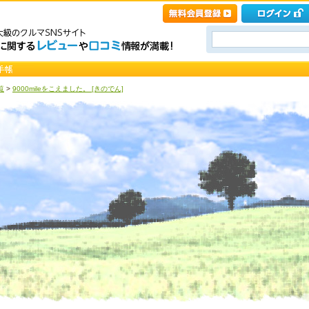
覧
>
9000mileをこえました。 [きのでん]