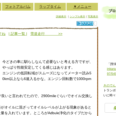
フォトアルバム
ラップタイム
▼メニュー
プロ
詳細表示
｜
シンプル表示
｜
写真表示
すね
| 記事一覧 |
雪道走行 >>
今どきの車に馴らしなんて必要ないと考える方ですが、
「[整
やっぱり性能安定してくる感じはあります。
inkara
エンジンの低回転域がスムーズになってメーター読み5
97/54
0km以上なら6速入るかな。エンジン回転数で1000rpm
きのでん
トランポ
いに時々
方が良いと言われてたので、2900mileぐらいでオイル交換し
料がオイルに混ざってオイルレベルが上がる現象があると
4
量を入れています。ところがAdbule浄化のタイプだから