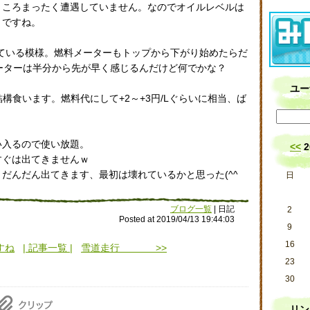
ところまったく遭遇していません。なのでオイルレベルは
うですね。
走っている模様。燃料メーターもトップから下がり始めたらだ
のメーターは半分から先が早く感じるんだけど何でかな？
ユー
いで結構食います。燃料代にして+2～+3円/Lぐらいに相当、ば
い入るので使い放題。
<<
2
すぐは出てきませんｗ
だんだん出てきます、最初は壊れているかと思った(^^ゞ
日
ブログ一覧
| 日記
2
Posted at 2019/04/13 19:44:03
9
16
すね
| 記事一覧 |
雪道走行 >>
23
30
リン