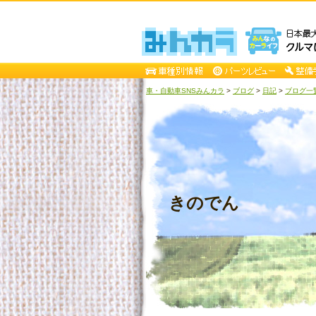
車・自動車SNSみんカラ
>
ブログ
>
日記
>
ブログ一
きのでん