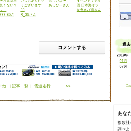
そろ電気自
いつもありがと
欲しいな〜
イベント：第６
良くない？
うございます
あしぴーさん
回 日本海オフ
...
🙇‍♂️
灰色さび猫さん
77 B5さ
R_35さん
過去
コメントする
2019年
01月
07月
ヘ
すね
| 記事一覧 |
雪道走行 >>
あな
複数社
調べよ