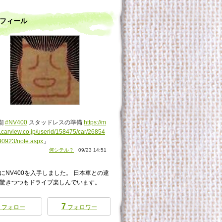
フィール
備]
#NV400
スタッドレスの準備
https://m
.carview.co.jp/userid/158475/car/26854
90923/note.aspx
」
何シテル？
09/23 14:51
にNV400を入手しました。 日本車との違
驚きつつもドライブ楽しんでいます。
7
フォロー
フォロワー