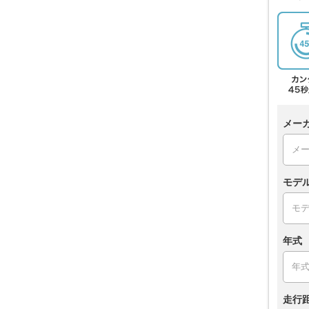
メー
モデ
年式
走行