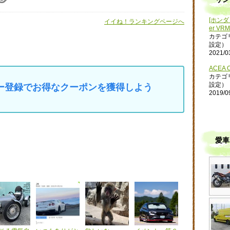
[ホンダ 
イイね！ランキングページへ
er VRM
カテゴ
設定）
2021/0
ACEA O
カテゴ
設定）
マイカー登録でお得なクーポンを獲得しよう
2019/0
愛車