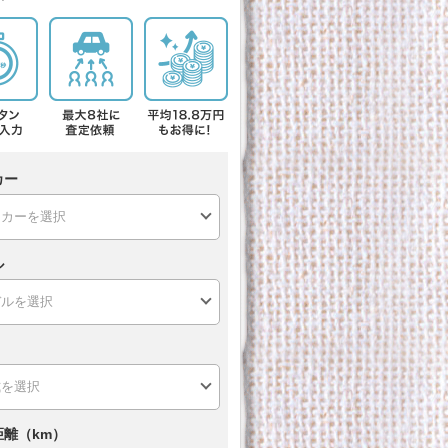
カー
ル
距離（km）