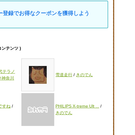
マイカー登録でお得なクーポンを獲得しよう
連コンテンツ )
初代テラノ
雪道走行
/
きのでん
＠神奈川
ですね
/
PHILIPS X-treme Ult ...
/
きのでん