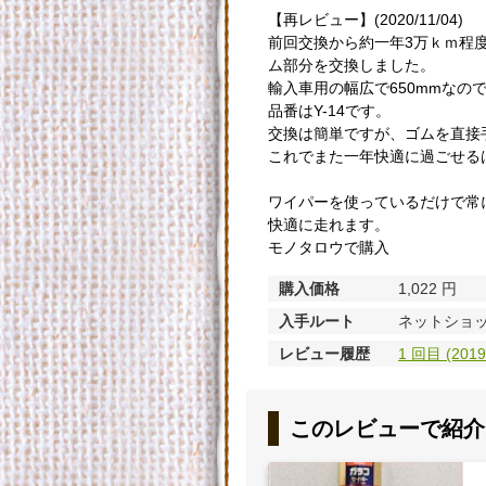
【再レビュー】(2020/11/04)
前回交換から約一年3万ｋｍ程
ム部分を交換しました。
輸入車用の幅広で650mmなの
品番はY-14です。
交換は簡単ですが、ゴムを直接
これでまた一年快適に過ごせる
ワイパーを使っているだけで常
快適に走れます。
モノタロウで購入
購入価格
1,022 円
入手ルート
ネットショッ
レビュー履歴
1 回目 (20
このレビューで紹介