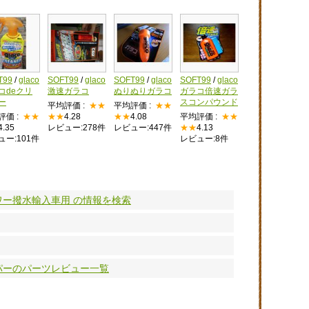
T99
/
glaco
SOFT99
/
glaco
SOFT99
/
glaco
SOFT99
/
glaco
コdeクリ
激速ガラコ
ぬりぬりガラコ
ガラコ倍速ガラ
ー
スコンパウンド
平均評価 :
★★
平均評価 :
★★
評価 :
★★
★★
4.28
★★
4.08
平均評価 :
★★
4.35
レビュー:278件
レビュー:447件
★★
4.13
ュー:101件
レビュー:8件
 パワー撥水輸入車用 の情報を検索
ワイパーのパーツレビュー一覧