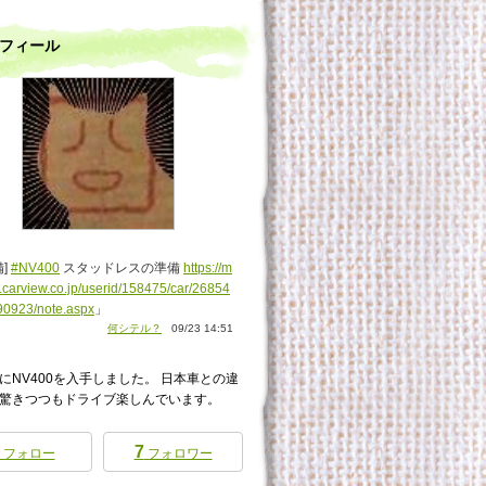
フィール
備]
#NV400
スタッドレスの準備
https://m
.carview.co.jp/userid/158475/car/26854
90923/note.aspx
」
何シテル？
09/23 14:51
にNV400を入手しました。 日本車との違
驚きつつもドライブ楽しんでいます。
7
フォロー
フォロワー