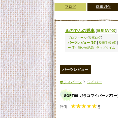
ブログ
愛車紹介
きのでんの愛車
[
]
日産 NV400
プロフィール
(
愛車ログ
)
パーツレビュー (16)
|
整備手帳 (6)
ー (3)
|
買い物記録
|
ラップタイム
パーツレビュー
ボディパーツ
ワイパー
SOFT99 ガラコワイパー パ
評価：
5