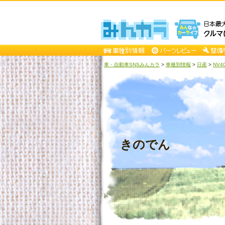
車・自動車SNSみんカラ
>
車種別情報
>
日産
>
NV4
きのでん