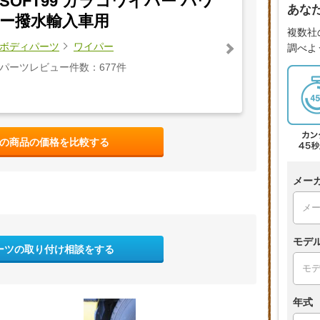
SOFT99 ガラコワイパー パワ
あな
ー撥水輸入車用
複数社
ボディパーツ
ワイパー
調べよ
パーツレビュー件数：677件
の商品の価格を比較する
メー
モデ
ーツの取り付け相談をする
年式