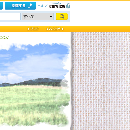
ヘルプ
のでん]