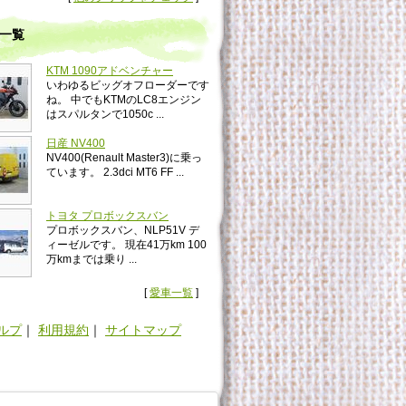
一覧
KTM 1090アドベンチャー
いわゆるビッグオフローダーです
ね。 中でもKTMのLC8エンジン
はスパルタンで1050c ...
日産 NV400
NV400(Renault Master3)に乗っ
ています。 2.3dci MT6 FF ...
トヨタ プロボックスバン
プロボックスバン、NLP51V デ
ィーゼルです。 現在41万km 100
万kmまでは乗り ...
[
愛車一覧
]
ルプ
｜
利用規約
｜
サイトマップ