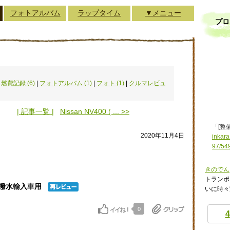
フォトアルバム
ラップタイム
▼メニュー
プロ
|
燃費記録 (6)
|
フォトアルバム (1)
|
フォト (1)
|
クルマレビュ
| 記事一覧 |
Nissan NV400 ( ... >>
「[整
2020年11月4日
inkara
97/54
きのでん
トランポ
ワー撥水輸入車用
いに時々
0
4