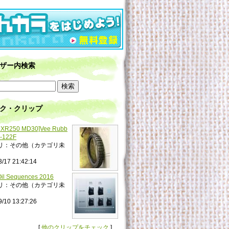
ザー内検索
ク・クリップ
XR250 MD30]Vee Rubb
-122F
リ：その他（カテゴリ未
3/17 21:42:14
il Sequences 2016
リ：その他（カテゴリ未
9/10 13:27:26
[
他のクリップをチェック
]