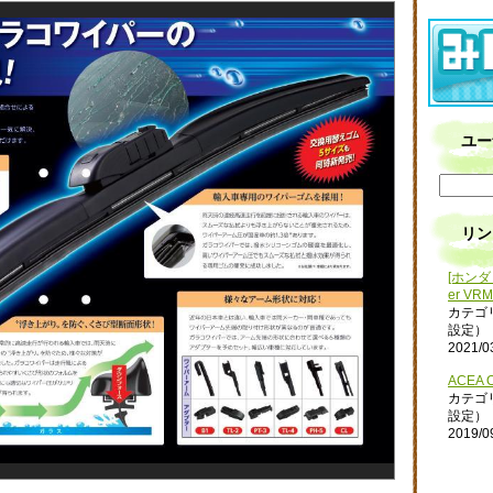
ユー
リン
[ホンダ 
er VRM
カテゴ
設定）
2021/0
ACEA O
カテゴ
設定）
2019/0