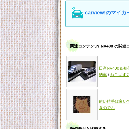
carview!の
関連コンテンツ
( NV400 の関
日産NV400＆
納車
/
ねこばす
使い勝手は良い
きのでん
類似商品と比較する