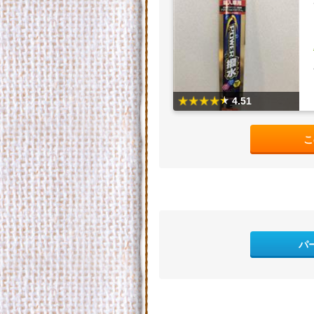
4.51
こ
パ