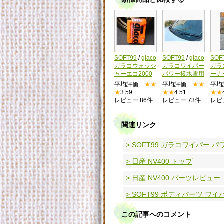
SOFT99
/
glaco
SOFT99
/
glaco
SOF
ガラコウォッシ
ガラコワイパー
ガラ
ャーエコ2000
パワー撥水雪用
ーナ
平均評価 :
★★
平均評価 :
★★
平均
★
3.59
★★
4.51
★★
レビュー:86件
レビュー:73件
レビ
関連リンク
> SOFT99 ガラコワイパー
> 日産 NV400 トップ
> 日産 NV400 パーツレビュー
> SOFT99 ボディパーツ 
この記事へのコメント