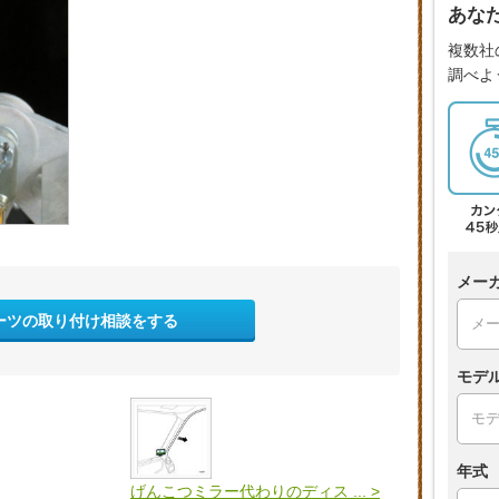
あな
複数社
調べよ
メー
ーツの取り付け相談をする
モデ
年式
げんこつミラー代わりのディス ... >