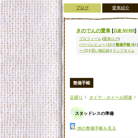
ブログ
愛車紹介
きのでんの愛車
[
]
日産 NV400
プロフィール
(
愛車ログ
)
パーツレビュー (16)
|
整備手帳 (6)
ー (3)
|
買い物記録
|
ラップタイム
整備手帳
足廻り
タイヤ・ホイール関連
スタッドレスの準備
他の整備手帳を見る