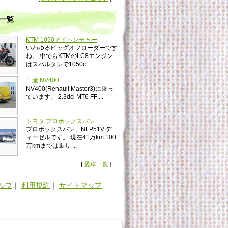
一覧
KTM 1090アドベンチャー
いわゆるビッグオフローダーです
ね。 中でもKTMのLC8エンジン
はスパルタンで1050c ...
日産 NV400
NV400(Renault Master3)に乗っ
ています。 2.3dci MT6 FF ...
トヨタ プロボックスバン
プロボックスバン、NLP51V デ
ィーゼルです。 現在41万km 100
万kmまでは乗り ...
[
愛車一覧
]
ルプ
｜
利用規約
｜
サイトマップ