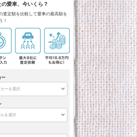
たの愛車、今いくら？
の査定額を比較して愛車の最高額を
う！
カー
ル