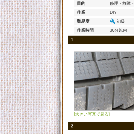
目的
修理・故障
作業
DIY
難易度
初級
作業時間
30分以内
1
[大きい写真で見る]
2