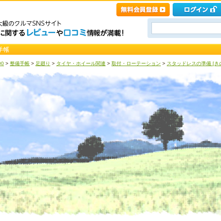
00
>
整備手帳
>
足廻り
>
タイヤ・ホイール関連
>
取付・ローテーション
>
スタッドレスの準備 [き