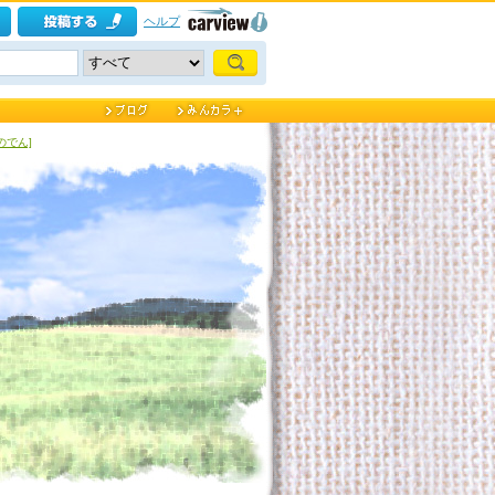
ヘルプ
のでん]