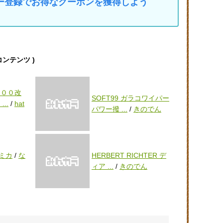
マイカー登録でお得なクーポンを獲得しよう
連コンテンツ )
３００改
SOFT99 ガラコワイパー
..
/
hat
パワー撥 ...
/
きのでん
ミカ
/
な
HERBERT RICHTER デ
ィア ...
/
きのでん