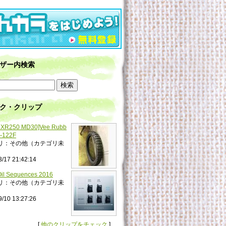
ザー内検索
ク・クリップ
XR250 MD30]Vee Rubb
-122F
リ：その他（カテゴリ未
3/17 21:42:14
il Sequences 2016
リ：その他（カテゴリ未
9/10 13:27:26
[
他のクリップをチェック
]