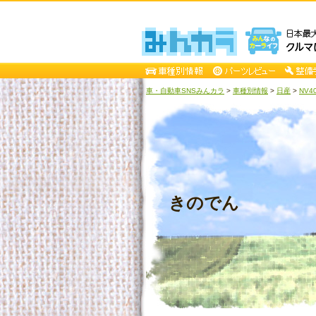
車・自動車SNSみんカラ
>
車種別情報
>
日産
>
NV4
きのでん