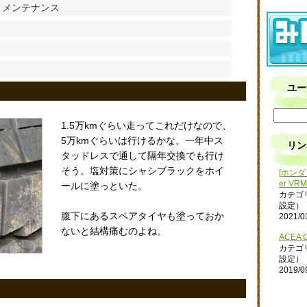
・メンテナンス
ユー
1.5万kmぐらい走ってこれだけなので、
5万kmぐらいは行けるかな。一年中ス
リン
タッドレスで通して隔年交換でも行け
そう。塩対策にシャシブラックをホイ
[ホンダ 
er VRM
ールに塗っといた。
カテゴ
設定）
腹下にあるスペアタイヤも塗っておか
2021/0
ないと結構痛むのよね。
ACEA O
カテゴ
設定）
2019/0