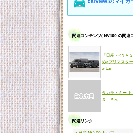
carview!の
関連コンテンツ
( NV400 の関
「日産・<ＮＶ
め>プリマスター .
a-tzm
タカラトミー ト
ま さん
関連リンク
> 日産 NV400 トップ