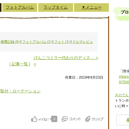
フォトアルバム
ラップタイム
▼メニュー
プロ
|
燃費記録 (6)
|
フォトアルバム (1)
|
フォト (1)
|
クルマレビュ
げんこつミラー代わりのディス ... >
| 記事一覧 |
>
「[整
inkara
作業日：2019年9月23日
97/54
取付・ローテーション
きのでん
トランポ
いに時々
0
4