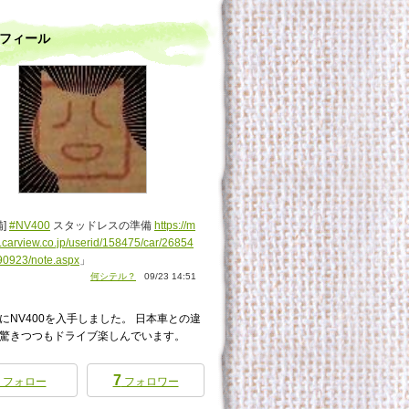
フィール
備]
#NV400
スタッドレスの準備
https://m
.carview.co.jp/userid/158475/car/26854
90923/note.aspx
」
何シテル？
09/23 14:51
にNV400を入手しました。 日本車との違
驚きつつもドライブ楽しんでいます。
7
フォロー
フォロワー