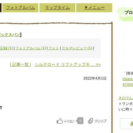
フォトアルバム
ラップタイム
▼メニュー
プロ
]
ボックスバン
記録 (1)
|
フォトアルバム (1)
|
フォト
|
クルマレビュー (1)
|
| 記事一覧 |
シルクロード リフトアップキ ... >>
「[整
2022年4月1日
inkara
97/54
きのでん
トランポ
4LT
いに時々
0
4