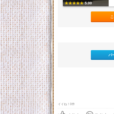
5.00
こ
パ
イイね！0件