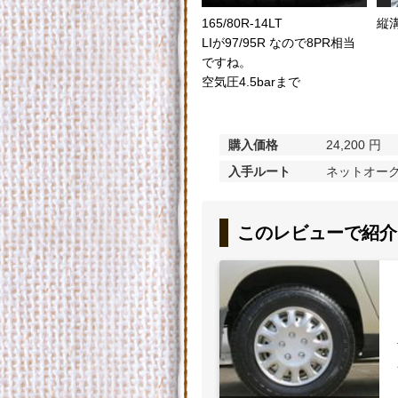
165/80R-14LT
縦
LIが97/95R なので8PR相当
ですね。
空気圧4.5barまで
購入価格
24,200 円
入手ルート
ネットオーク
このレビューで紹介