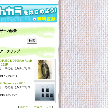
ザー内検索
ク・クリップ
XR250 MD30]Vee Rubb
-122F
リ：その他（カテゴリ未
3/17 21:42:14
il Sequences 2016
リ：その他（カテゴリ未
9/10 13:27:26
[
他のクリップをチェック
]