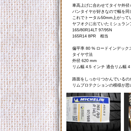
車高上げに合わせてタイヤ外径
バンタイヤが好きなので幅を同
これでトータル50mm上がって
ヤフオクに出ていたミシュラン
165/80R14LT 97/95N
165R14 8PR 相当
偏平率 80 % ロードインデックス
タイヤ寸法
外径 620 mm
リム幅 4.5 インチ 適合リム幅 4
路面をしっかりつかんでいるの
リムプロテクションの模様が思