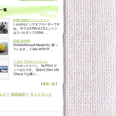
一覧
KTM 1090アドベンチャー
いわゆるビッグオフローダーです
ね。 中でもKTMのLC8エンジン
はスパルタンで1050c ...
日産 NV400
NV400(Renault Master3)に乗っ
ています。 2.3dci MT6 FF ...
トヨタ プロボックスバン
プロボックスバン、NLP51V デ
ィーゼルです。 現在41万km 100
万kmまでは乗り ...
[
愛車一覧
]
ルプ
｜
利用規約
｜
サイトマップ