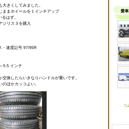
も大きくしてみました。
愛車
じままホイールを１インチアップ
いるはず。
アジリス３を購入
・速度記号 97/95R
～5.5 インチ
か交換したらいきなりハンドルが重いです。
いのほかカッコよい。
ヘ