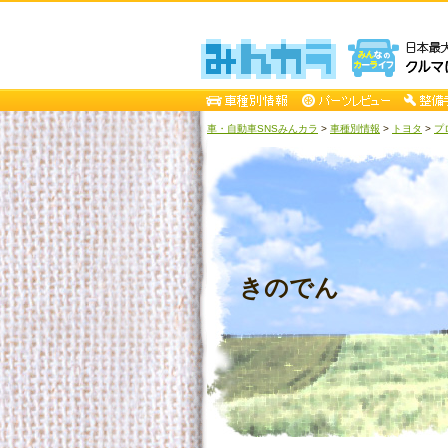
車・自動車SNSみんカラ
>
車種別情報
>
トヨタ
>
プ
きのでん