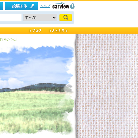
ヘルプ
4LT [きのでん]