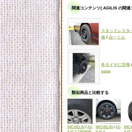
関連コンテンツ
( AGILIS の関
スタッドレスタ
換
/
み一くん
冬タイヤに交換
papa
類似商品と比較する
MICHELIN
/
AG
MICHELIN
/
AG
MIC
ILIS 3 195/80R
ILIS 3
ILIS