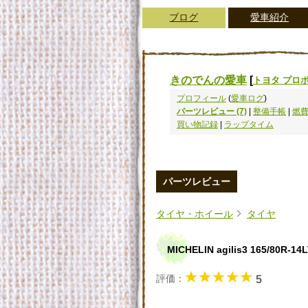
ブログ
愛車紹介
きのでんの愛車
[
トヨタ プロ
プロフィール
(
愛車ログ
)
パーツレビュー (7)
|
整備手帳
|
燃費
買い物記録
|
ラップタイム
パーツレビュー
タイヤ・ホイール
タイヤ
MICHELIN agilis3 165/80R-1
評価：
5