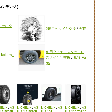
連コンテンツ )
イヤに交
2度目のタイヤ交換
/
天茶
冬用タイヤ（スタッドレ
/
keitora_
スタイヤ）交換
/
風雅-Fu
ga
HELIN
/
AG
MICHELIN
/
AG
MICHELIN
/
AG
MICHELIN
/
AG
 3 215/65R
ILIS 3 215/70R
ILIS 101
ILIS 215/70R15