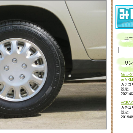
ユー
リン
[ホンダ 
er VRM
カテゴ
設定）
2021/0
ACEA O
カテゴ
設定）
2019/0