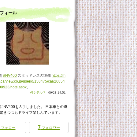
フィール
備]
#NV400
スタッドレスの準備
https://m
.carview.co.jp/userid/158475/car/26854
90923/note.aspx
」
何シテル？
09/23 14:51
にNV400を入手しました。 日本車との違
驚きつつもドライブ楽しんでいます。
7
フォロー
フォロワー