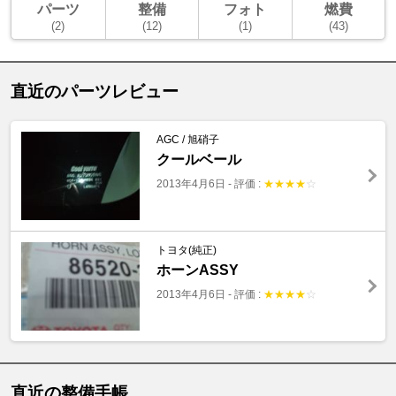
パーツ
整備
フォト
燃費
(2)
(12)
(1)
(43)
直近のパーツレビュー
AGC / 旭硝子
クールベール
2013年4月6日
-
評価 :
★
★
★
★
☆
トヨタ(純正)
ホーンASSY
2013年4月6日
-
評価 :
★
★
★
★
☆
直近の整備手帳