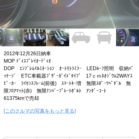
2012年12月26日納車
MOP ﾃﾞｨｽﾌﾟﾚｲｵｰﾃﾞｨｵ
DOP ｴﾝﾌﾞﾚﾑｲﾙﾐﾈｰｼｮﾝ ｵｰﾄﾘﾄﾗﾐﾗｰ LEDﾙｰﾌ照明 収納ﾊﾟ
ｯｹｰｼﾞ ETC車載器ﾌﾞｻﾞｰｶﾞｲﾄﾞﾀｲﾌﾟ 17ｃｍﾈｵｼﾞｳﾑ2WAYｽ
ﾋﾟｰｶｰ ﾗｲｾﾝｽﾌﾚｰﾑ(前後) ｽﾏｰﾄｷｰ増 無限ｽﾎﾟｰﾂﾍﾟﾀﾞﾙ 無
限ﾌﾛｱﾏｯﾄ(赤) 無限ﾅﾝﾊﾞｰﾌﾟﾚｰﾄﾎﾞﾙﾄ ｱﾝﾀﾞｰｺｰﾄ
61375kmで売却
[このクルマの写真をもっと見る]