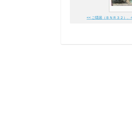
<< ご隠居（ＢＮＲ３２）、今年