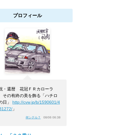
プロフィール
祝・還暦 花冠ＦＲカローラ
 その有終の美を飾る「ハチロ
の日」
http://cvw.jp/b/1590601/4
31272/
」
何シテル？
08/06 06:38