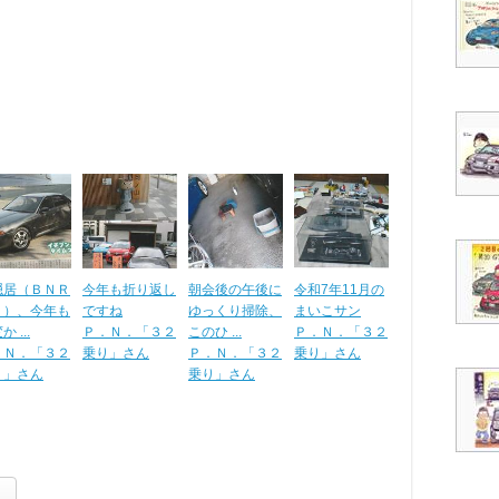
隠居（ＢＮＲ
今年も折り返し
朝会後の午後に
令和7年11月の
２）、今年も
ですね
ゆっくり掃除、
まいこサン
 ...
Ｐ．Ｎ．「３２
このひ ...
Ｐ．Ｎ．「３２
．Ｎ．「３２
乗り」さん
Ｐ．Ｎ．「３２
乗り」さん
り」さん
乗り」さん