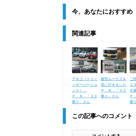
今、あなたにおすすめ
関連記事
アネゴ（トゥィ
新型ルークスを
ご
ンギーバージョ
見に行きました
３
ンⅡ） ...
Ｐ．Ｎ．「３２
大変か
Ｐ．Ｎ．「３２
乗り」さん
Ｐ
乗り」さん
乗
この記事へのコメント