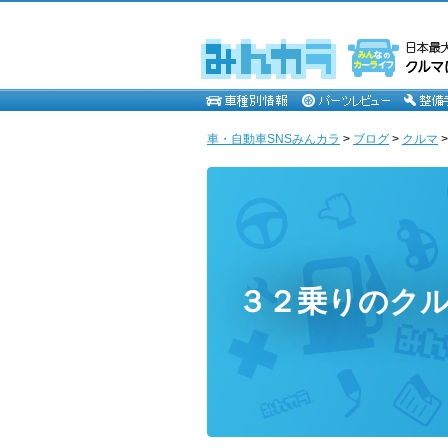
車・自動車SNSみんカラ
>
ブログ
>
クルマ
３２乗りのク