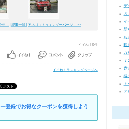
デ
３２
イベ
 ...
| 記事一覧 |
アネゴ（トゥィンギーバージ ... >>
新車
お
映
イイね！0件
万所
ミニ
赤い
イイね！ランキングページへ
縁
ト
ア
マイカー登録でお得なクーポンを獲得しよう