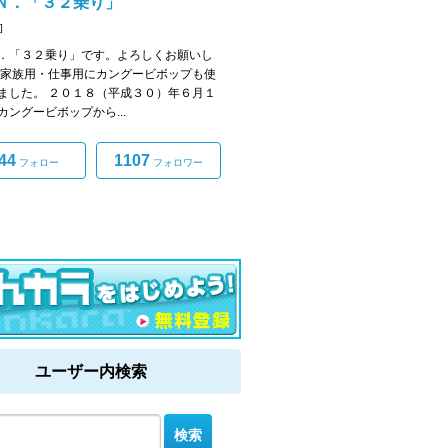
Ｎ．「３２乗り」
]
．「３２乗り」です。よろしくお願いし
 家族用・仕事用にカングービボップも使
ました。 ２０１８（平成３０）年６月１
カングービボップから...
44
1107
フォロー
フォロワー
ユーザー内検索