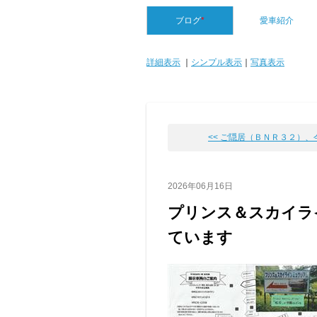
ブログ
*
愛車紹介
詳細表示
｜
シンプル表示
｜
写真表示
<< ご隠居（ＢＮＲ３２）、今年
2026年06月16日
プリンス＆スカイラ
ています