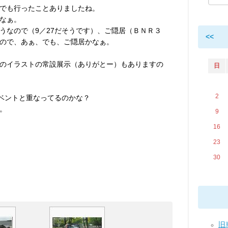
でも行ったことありましたね。
なぁ。
うなので（9／27だそうです）、ご隠居（ＢＮＲ３
<<
ので、あぁ、でも、ご隠居かなぁ。
のイラストの常設展示（ありがとー）もありますの
日
2
イベントと重なってるのかな？
。
9
16
23
30
旧車