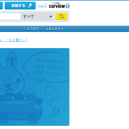
ヘルプ
Ｎ．「３２乗り」]