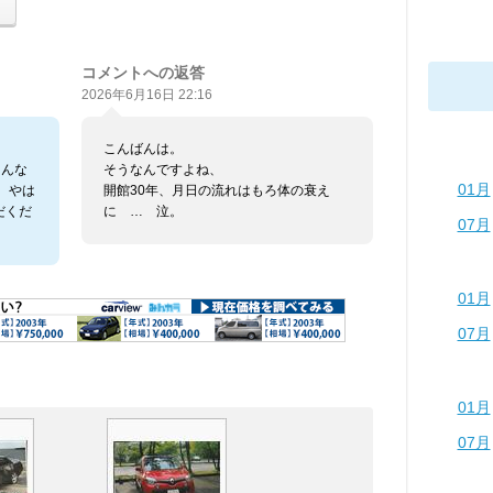
コメントへの返答
2026年6月16日 22:16
こんばんは。
こんな
そうなんですよね、
01月
。やは
開館30年、月日の流れはもろ体の衰え
だくだ
に … 泣。
07月
01月
07月
01月
07月