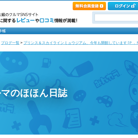
>
ブログ一覧
>
プリンス＆スカイラインミュウジアム、今年も開館しています [Ｐ．
ルマのほほん日誌