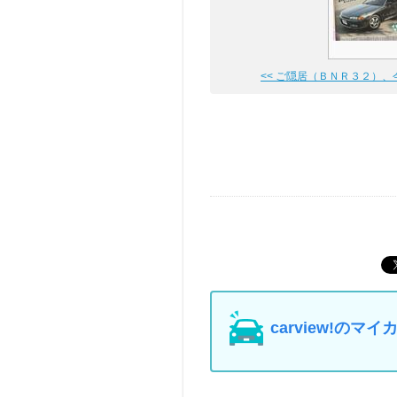
<< ご隠居（ＢＮＲ３２）、今年
carview!の