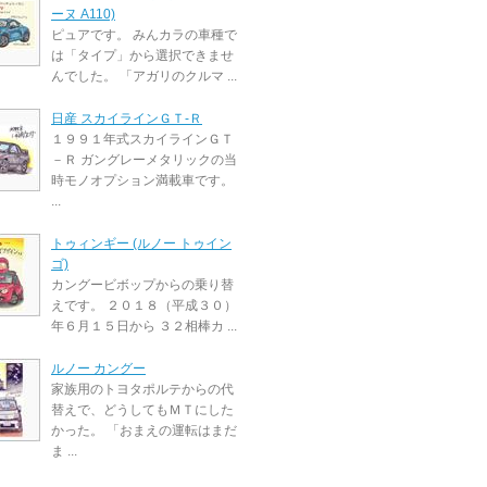
ーヌ A110)
ピュアです。 みんカラの車種で
は「タイプ」から選択できませ
んでした。 「アガリのクルマ ...
日産 スカイラインＧＴ‐Ｒ
１９９１年式スカイラインＧＴ
－Ｒ ガングレーメタリックの当
時モノオプション満載車です。
...
トゥィンギー (ルノー トゥイン
ゴ)
カングービボップからの乗り替
えです。 ２０１８（平成３０）
年６月１５日から ３２相棒カ ...
ルノー カングー
家族用のトヨタポルテからの代
替えで、どうしてもＭＴにした
かった。 「おまえの運転はまだ
ま ...