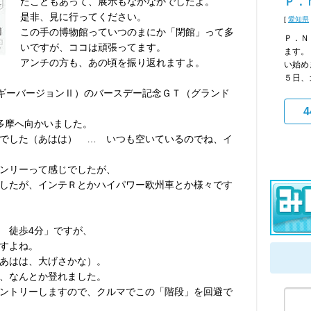
たこともあって、展示もなかなかでしたよ。
Ｐ．
是非、見に行ってください。
[
愛知県
この手の博物館っていつのまにか「閉館」って多
Ｐ．Ｎ
いですが、ココは頑張ってます。
ます。
アンチの方も、あの頃を振り返れますよ。
い始め
５日、
ンギーバージョンⅡ）のバースデー記念ＧＴ（グランド
4
多摩へ向かいました。
でした（あはは） … いつも空いているのでね、イ
ンリーって感じでしたが、
したが、インテＲとかハイパワー欧州車とか様々です
 徒歩4分」ですが、
すよね。
あはは、大げさかな）。
、なんとか登れました。
ントリーしますので、クルマでこの「階段」を回避で