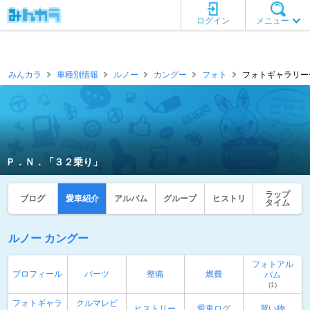
ログイン
メニュー
みんカラ
車種別情報
ルノー
カングー
フォト
フォトギャラリー一
Ｐ．Ｎ．「３２乗り」
ラップ
ブログ
愛車紹介
アルバム
グループ
ヒストリ
タイム
ルノー カングー
フォトアル
プロフィール
パーツ
整備
燃費
バム
(1)
フォトギャラ
クルマレビ
ヒストリー
愛車ログ
買い物