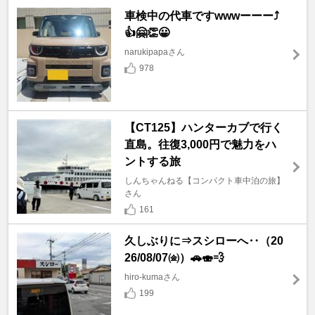
車検中の代車ですwwwーーー⤴️
👍🤗👏😀
narukipapaさん
978
【CT125】ハンターカブで行く
直島。往復3,000円で魅力をハ
ントする旅
しんちゃんねる【コンパクト車中泊の旅】
さん
161
久しぶりに⇒スシローへ‥（20
26/08/07㈮）🚗🍣💨
hiro-kumaさん
199