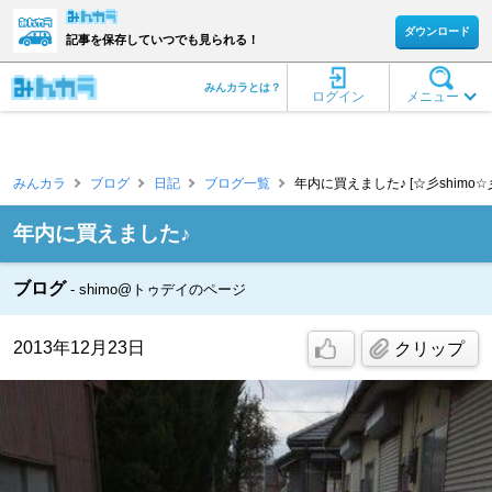
ダウンロード
記事を保存していつでも見られる！
みんカラとは？
ログイン
メニュー
みんカラ
ブログ
日記
ブログ一覧
年内に買えました♪ [☆彡shimo☆
年内に買えました♪
ブログ
shimo@トゥデイのページ
2013年12月23日
クリップ