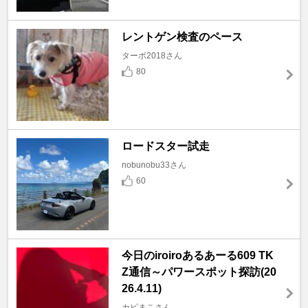
レントゲン検査のペース
ターボ2018さん
80
ロードスター試走
nobunobu33さん
60
今日のiroiroあるあーる609 TK
Z通信～パワースポット探訪(20
26.4.11)
カピまこさん