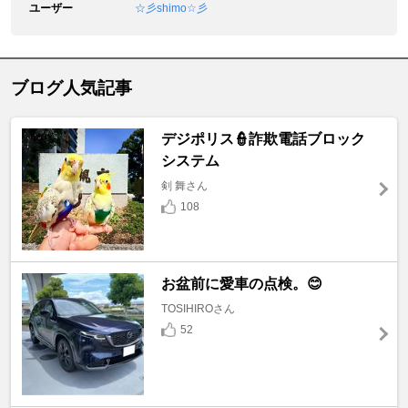
ユーザー
☆彡shimo☆彡
ブログ人気記事
デジポリス👮詐欺電話ブロック
システム
剣 舞さん
108
お盆前に愛車の点検。😊
TOSIHIROさん
52