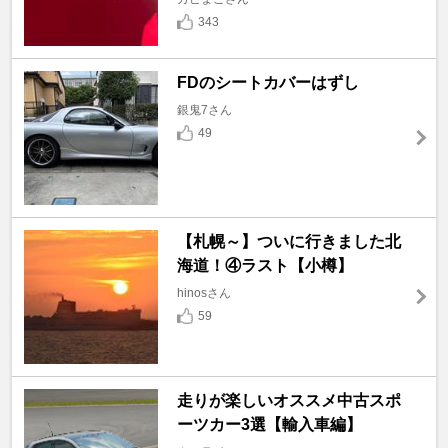
343
FDのシートカバーはずし
銀鬼7さん
49
【札幌～】ついに行きました北
海道！④ラスト【小樽】
hinosさん
59
走りが楽しいオススメ中古スポ
ーツカー3選【輸入車編】