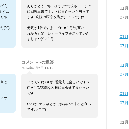
-`)
ありがとうございます(*^^*)僕もここまで
01月
ます…
に回復出来てホントに良かったと思って
07月
なんや
ます｡病院の医療や薬はすごいですね！
(^^)
元気が1番ですよ！ヾ(*´∀｀*)ﾉお互い､こ
れからも楽しいカーライフを送っていき
01月
ましょ〜(*´ω｀*)
07月
コメントへの返答
01月
2014年7月5日 14:12
07月
最高で
そうですね♪今が1番最高に楽しいですヾ
(*´∀｀*)ﾉ素敵な相棒に出会えて良かった
です♪
01月
ライフ
07月
いつか､オフ会とかでお会い出来ると良い
ですね(*^^*)
01月