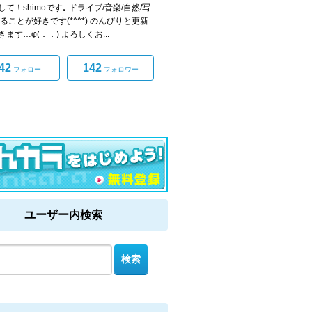
て！shimoです｡ ドライブ/音楽/自然/写
ることが好きです(*^^*) のんびりと更新
ます…φ(．．) よろしくお...
42
142
フォロー
フォロワー
ユーザー内検索