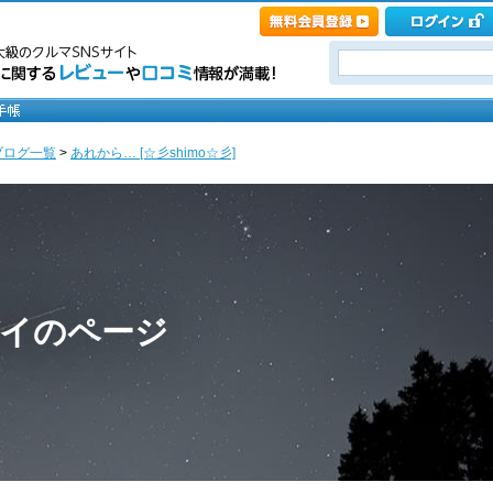
ブログ一覧
>
あれから… [☆彡shimo☆彡]
デイのページ