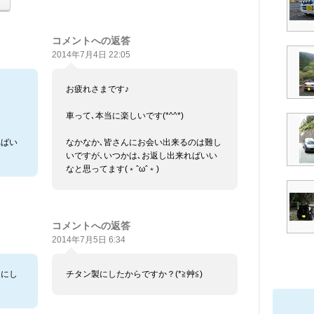
コメントへの返答
2014年7月4日 22:05
お疲れさまです♪
車って､本当に楽しいです(*^^*)
ればい
なかなか､皆さんにお会い出来るのは難し
いですが､いつかは､お返し出来ればいい
なと思ってます(﹡ˆωˆ﹡)
コメントへの返答
2014年7月5日 6:34
｣にし
チタン製にしたからですか？(*≧艸≦)