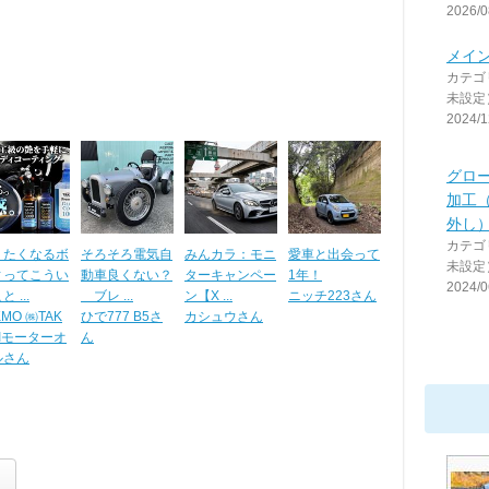
2026/0
メイ
カテゴ
未設定
2024/1
グロ
加工
外し
カテゴ
りたくなるボ
そろそろ電気自
みんカラ：モニ
愛車と出会って
未設定
ィってこうい
動車良くない？
ターキャンペー
1年！
2024/0
 ...
ブレ ...
ン【X ...
ニッチ223さん
KMO ㈱TAK
ひで777 B5さ
カシュウさん
Iモーターオ
ん
ルさん