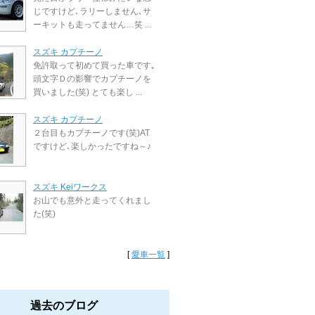
じですけど､ラリーしません､サ
ーキットも走ってません…笑 ...
スズキ カプチーノ
免許取って初めて買った車です｡
頭文字Ｄの影響でカプチーノを
買いました(笑) とても楽し ...
スズキ カプチーノ
２台目もカプチーノです(笑)AT
ですけど､楽しかったですね～♪
スズキ Keiワークス
お山でも意外と走ってくれまし
た(笑)
[
愛車一覧
]
過去のブログ