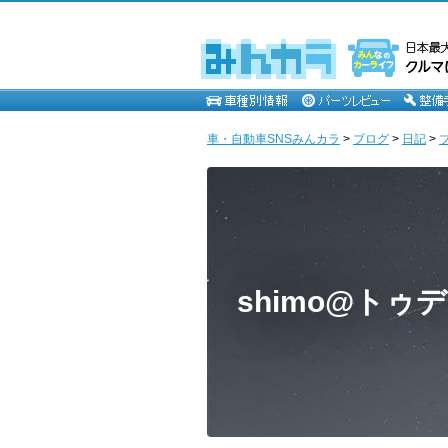
車・自動車SNSみんカラ
>
ブログ
>
日記
>
shimo@トゥ