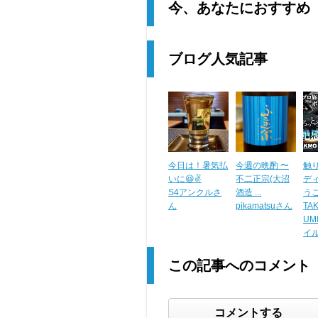
今、あなたにおすすめ
ブログ人気記事
今日は！暑気払
今週の晩酌 〜
触
いに😆✌️
不二正宗(大沼
デ
S4アンクルさ
酒造 ...
うこと
ん
pikamatsuさん
TA
UM
イ
この記事へのコメント
コメントする