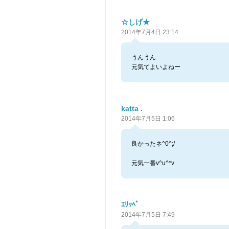
☆しげ★
2014年7月4日 23:14
うんうん
元気てよいよねー
katta .
2014年7月5日 1:06
良かったネ^0^;/
元気一番v^u^*v
ｴﾘｯﾍﾟ
2014年7月5日 7:49