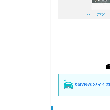
<< (*'∇')/ﾟ･:*【
carview!の