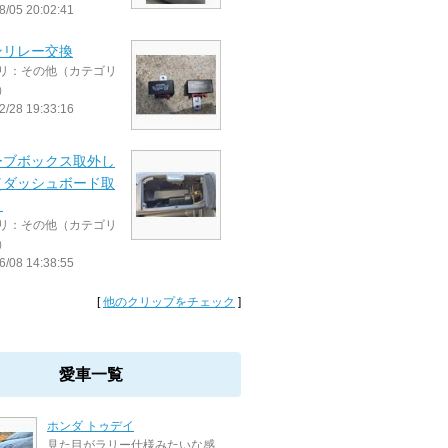
8/05 20:02:41
ンリレー交換
リ：その他（カテゴリ
）
2/28 19:33:16
ーブボックス取外し
（ダッシュボード取
）
リ：その他（カテゴリ
）
6/08 14:38:55
[
他のクリップをチェック
]
愛車一覧
ホンダ トゥデイ
見た目がラリー仕様みたいな感