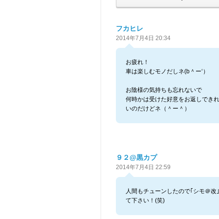
フカヒレ
2014年7月4日 20:34
お疲れ！
車は楽しむモノだしネ(b＾ー‘）
お陰様の気持ちも忘れないで
何時かは受けた好意をお返しでき
いのだけどネ（＾ー＾）
９２@黒カプ
2014年7月4日 22:59
人間もチューンしたので｢シモ＠改
て下さい！(笑)