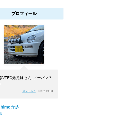
プロフィール
@VTEC党党員 さん､ノーパン？
」
何シテル？
08/02 19:33
himo☆彡
県
]