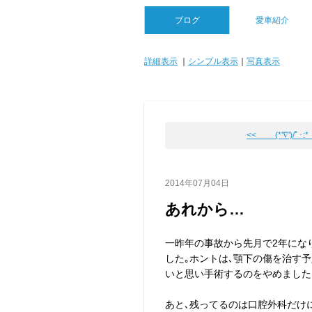
ブログ
愛車紹介
詳細表示
｜
シンプル表示
｜
写真表示
<< (*'∇')/ﾟ･:*【
2014年07月04日
あれから…
一昨年の事故から先月で2年にな
した｡ホントは､顎下の傷を治す
いと思い手術するのをやめました…(^
あと､残ってるのは口腔外科だけ