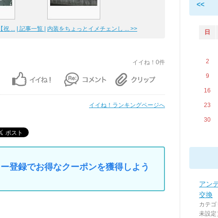
<<
祝 ...
| 記事一覧 |
内装をちょっとイメチェンし ... >>
日
2
イイね！0件
9
16
イイね！ランキングページへ
23
30
マイカー登録でお得なクーポンを獲得しよう
アン
交換
カテゴ
未設定