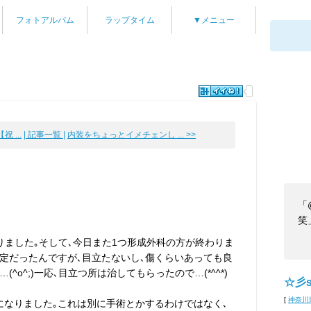
フォトアルバム
ラップタイム
▼メニュー
祝 ...
| 記事一覧 |
内装をちょっとイメチェンし ... >>
「
笑
りました｡そして､今日また1つ形成外科の方が終わりま
予定だったんですが､目立たないし､傷くらいあっても良
o^;)一応､目立つ所は治してもらったので…(*^^*)
☆彡s
[
神奈川
になりました｡これは別に手術とかするわけではなく､