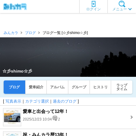
ログイン
メニュー
みんカラ
ブログ
ブログ一覧 [☆彡shimo☆彡]
☆彡shimo☆彡
ラップ
ブログ
愛車紹介
アルバム
グループ
ヒストリ
タイム
[
写真表示
｜
カテゴリ選択
｜
過去のブログ
]
愛車と出会って12年！
2025/12/23 10:04
2
祝・みんカラ歴13年！