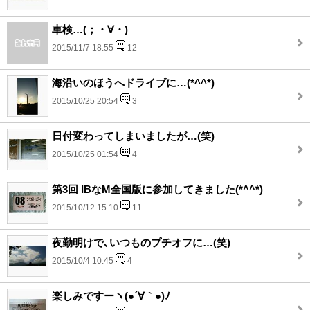
車検…(；・∀・)
2015/11/7 18:55
12
海沿いのほうへドライブに…(*^^*)
2015/10/25 20:54
3
日付変わってしまいましたが…(笑)
2015/10/25 01:54
4
第3回 IBなM全国版に参加してきました(*^^*)
2015/10/12 15:10
11
夜勤明けで､いつものプチオフに…(笑)
2015/10/4 10:45
4
楽しみですーヽ(●´∀｀●)ﾉ