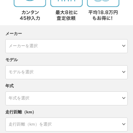
メーカー
モデル
年式
走行距離（km）