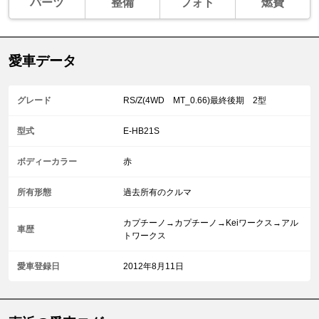
パーツ
整備
フォト
燃費
愛車データ
グレード
RS/Z(4WD MT_0.66)最終後期 2型
型式
E-HB21S
ボディーカラー
赤
所有形態
過去所有のクルマ
カプチーノ→カプチーノ→Keiワークス→アル
車歴
トワークス
愛車登録日
2012年8月11日