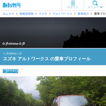
ログイン
メニュー
みんカラ
車種別情報
スズキ
アルトワークス
愛車紹介
愛車プロフ
☆彡shimo☆彡
☆彡shimo☆彡
スズキ アルトワークス の愛車プロフィール