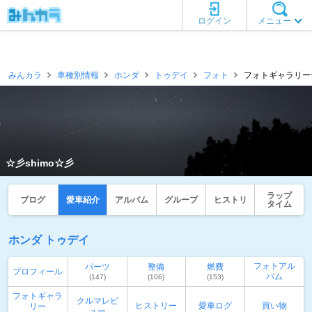
ログイン
メニュー
みんカラ
車種別情報
ホンダ
トゥデイ
フォト
フォトギャラリー一覧
☆彡shimo☆彡
ラップ
ブログ
愛車紹介
アルバム
グループ
ヒストリ
タイム
ホンダ トゥデイ
フォトアル
パーツ
整備
燃費
プロフィール
バム
(147)
(106)
(153)
フォトギャラ
クルマレビ
ヒストリー
愛車ログ
買い物
リー
ュー