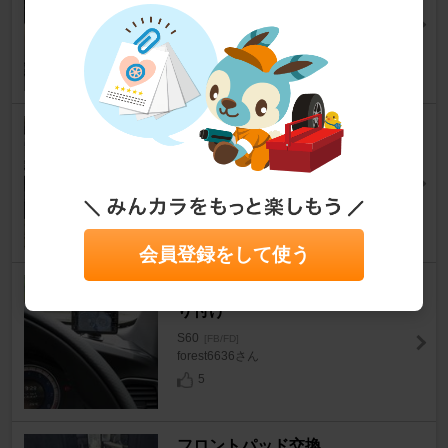
mf325さん
11
バッテリー交換
S60
[FB/FD]
時の旅人2さん
3
会員登録をして使う
ユピテル Z２４０Cｓｄ 取
り付け
S60
[FB/FD]
forest6636さん
5
フロントパッド交換