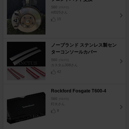
S60
[FB/FD]
mf325さん
15
ノーブランド ステンレス製セン
ターコンソールカバー
S60
[FB/FD]
カスタム308さん
42
Rockford Fosgate T600-4
S60
[FB/FD]
灯火さん
8