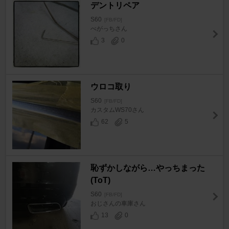
デントリペア
S60
[FB/FD]
べがっちさん
3
0
ウロコ取り
S60
[FB/FD]
カスタムWS70さん
62
5
恥ずかしながら…やっちまった
(ToT)
S60
[FB/FD]
おじさんの車庫さん
13
0