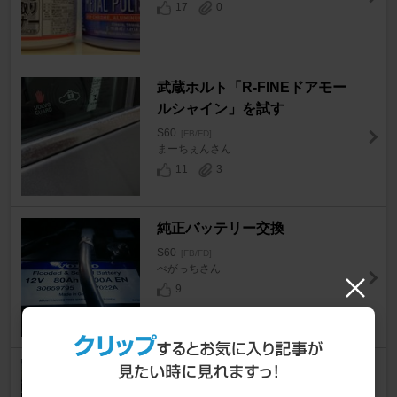
17
0
武蔵ホルト「R-FINEドアモー
ルシャイン」を試す
S60
[FB/FD]
まーちぇんさん
11
3
純正バッテリー交換
S60
[FB/FD]
べがっちさん
9
エアコンガス＋オイル注入
S60
[FB/FD]