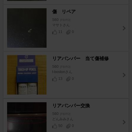
傷 リペア
S60
[FB/FD]
マサトさん
11
0
リアバンパー 当て傷補修
S60
[FB/FD]
t-bostonさん
13
0
リアバンパー交換
S60
[FB/FD]
どんみみさん
50
0