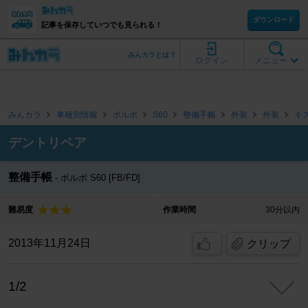
ダウンロード
記事を保存していつでも見られる！
みんカラとは？
ログイン
メニュー
みんカラ
車種別情報
ボルボ
S60
整備手帳
外装
外装
キ
デントリペア
整備手帳
ボルボ S60 [FB/FD]
難易度
作業時間
30分以内
2013年11月24日
クリップ
1/2