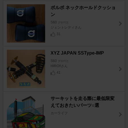
ボルボ ネックホールドクッショ
ン
S60
[FB/FD]
ジェントレディさん
31
XYZ JAPAN SSType-IMP
S60
[FB/FD]
HIRO!!さん
41
サーキットを走る際に最低限変
えておきたいパーツ○選
カーライフ