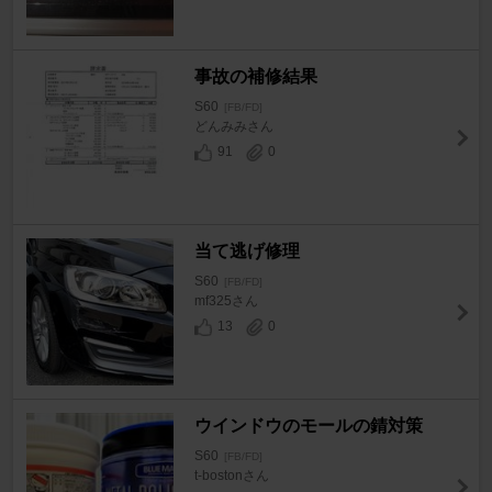
事故の補修結果
S60
[FB/FD]
どんみみさん
91
0
当て逃げ修理
S60
[FB/FD]
mf325さん
13
0
ウインドウのモールの錆対策
S60
[FB/FD]
t-bostonさん