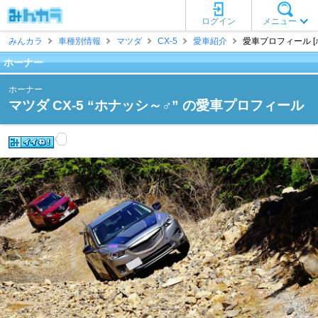
ログイン
メニュー
みんカラ
車種別情報
マツダ
CX-5
愛車紹介
愛車プロフィール [
ホーナー
ホーナー
マツダ CX-5 “ホナッシ～♂” の愛車プロフィール