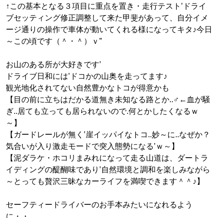
↑この基本となる３項目に重点を置き・走行テスト’ドライ
ブセッティング修正調整して来た甲斐があって、自分イメ
ージ通りの操作で車体が動いてくれる様になってキタ♪今日
～この頃です（＾・＾）ｖ”
お山のある所が大好きです’
ドライブ日和には’ドコかの山奥を走ってます♪
観光地化されてない自然豊かなトコが得意かも
【目の前に立ちはだかる道無き未知なる路とか..♂←血が騒
ぎ..居ても立っても居られないので.何とかしたくなるｗ
～】
【ガードレールが無く’崖イッパイなトコ..妙～に..なぜか？
気合いが入り激走モードで突入態勢になる’ｗ～】
【泥ダラケ・ホコリまみれになって走る山道は、ダートラ
イディングの醍醐味であり’自然環境と調和を楽しみながら
～とっても贅沢三昧なカーライフを満喫できます＾＾♪】
セーフティードライバーのお手本みたいになれるよう
に・・