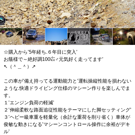
☆購入から’5年経ち.６年目に突入’
お蔭様で～絶好調100㌫♂元気好く走ってます’
↖（＾＿＾）↗
この車が’備え持ってる運動能力と’運転操縦性能を損わない
ような.快適ドライビング仕様のマシーン作りを楽しんでま
す。
１’エンジン負荷の軽減’
２’伸縮柔軟な路面追従性能をテーマにした脚セッティング’
３’ヘビー級車重を軽量化（余計な重荷を削り省く）車体が
俊敏な動きになる’マシーンコントロール操作に余裕がデキ
ル’