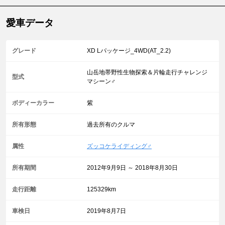
愛車データ
グレード
XD Lパッケージ_4WD(AT_2.2)
山岳地帯野性生物探索＆片輪走行チャレンジ
型式
マシーン♂
ボディーカラー
紫
所有形態
過去所有のクルマ
属性
ズッコケライディング♂
所有期間
2012年9月9日 ～ 2018年8月30日
走行距離
125329km
車検日
2019年8月7日