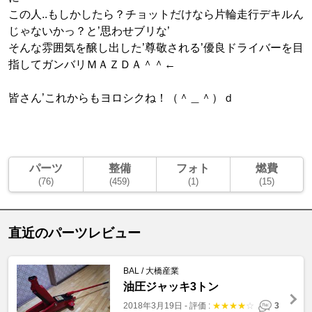
この人..もしかしたら？チョットだけなら片輪走行デキルん
じゃないかっ？と’思わせブリな’
そんな雰囲気を醸し出した’尊敬される’優良ドライバーを目
指してガンバリＭＡＺＤＡ＾＾←
皆さん’これからもヨロシクね！（＾＿＾）ｄ
パーツ
整備
フォト
燃費
(76)
(459)
(1)
(15)
直近のパーツレビュー
BAL / 大橋産業
油圧ジャッキ3トン
2018年3月19日
-
評価 :
★
★
★
★
☆
3