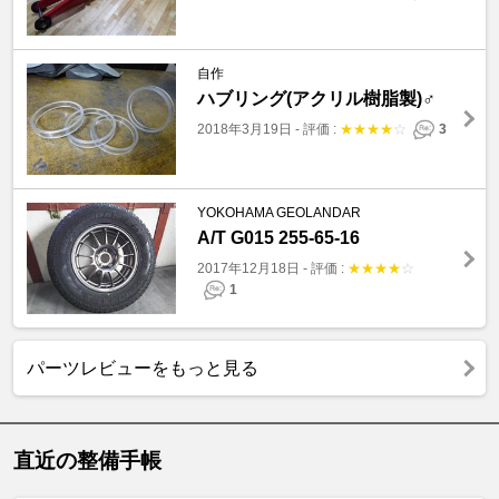
自作
ハブリング(アクリル樹脂製)♂
2018年3月19日
-
評価 :
★
★
★
★
☆
3
YOKOHAMA GEOLANDAR
A/T G015 255-65-16
2017年12月18日
-
評価 :
★
★
★
★
☆
1
パーツレビューをもっと見る
直近の整備手帳