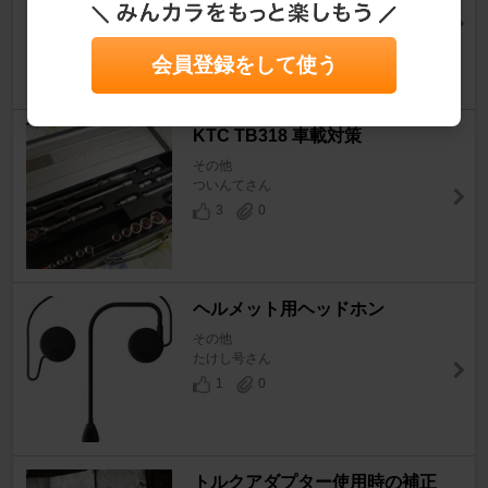
その他
さまさま＠愛知さん
会員登録をして使う
9
1
KTC TB318 車載対策
その他
ついんてさん
3
0
ヘルメット用ヘッドホン
その他
たけし号さん
1
0
トルクアダプター使用時の補正