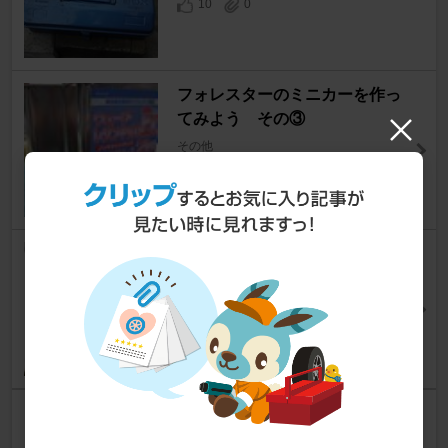
10
0
フォレスターのミニカーを作っ
てみよう その③
その他
おだし～さん
1
1
iPhone３GをiPod touchとして
使ってみる。
その他
セイラ・マスオさん
3
0
冷房ウェア購入に際して考えた
こと(メモ)