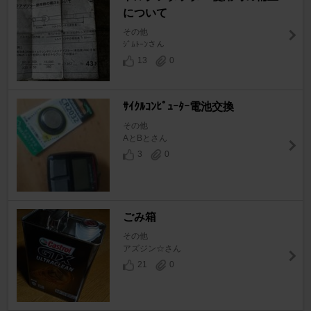
について
その他
ｼﾞﾑﾄｰﾝさん
13
0
ｻｲｸﾙｺﾝﾋﾟｭｰﾀｰ電池交換
その他
AとBとさん
3
0
ごみ箱
その他
アズジン☆さん
21
0