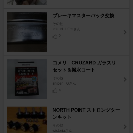
ブレーキマスターバック交換
その他
☆U･N･I･C☆さん
2
コメリ CRUZARD ガラスリ
セット＆撥水コート
その他
sniper Gさん
4
NORTH POINT ストロングター
ンキット
その他
wisteriaさん