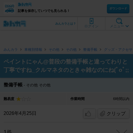
ダウンロード
記事を保存していつでも見られる！
みんカラとは？
ログイン
メニュー
みんカラ
車種別情報
その他
その他
整備手帳
グッズ・アクセサ
ペイントにゃん@普段の整備手帳と違ってわりと
丁寧ですね_クルマネタのときゃ雑なのにね(ﾟoﾟ;;
整備手帳
その他 その他
難易度
作業時間
6時間以内
2026年4月25日
クリップ
1/6