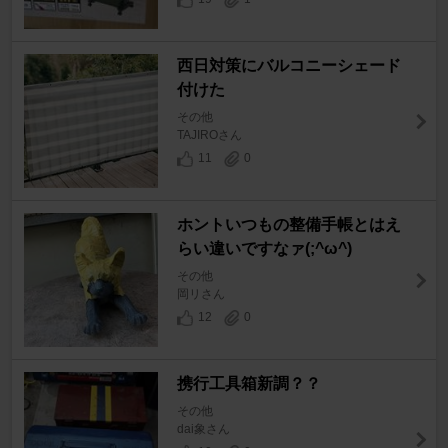
西日対策にバルコニーシェード
付けた
その他
TAJIROさん
11
0
ホントいつもの整備手帳とはえ
らい違いですなァ(;^ω^)
その他
岡リさん
12
0
携行工具箱新調？？
その他
dai象さん