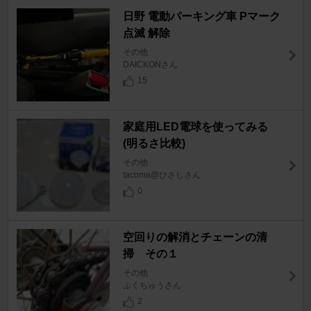
日野 電動パーキング車 Pマーク
点滅 解除
その他
DAICKONさん
15
家庭用LED電球を使ってみる
(明るさ比較)
その他
tacoma@ひさしさん
0
空回りの解消とチェーンの清
掃 その１
その他
ぷくちゅうさん
2