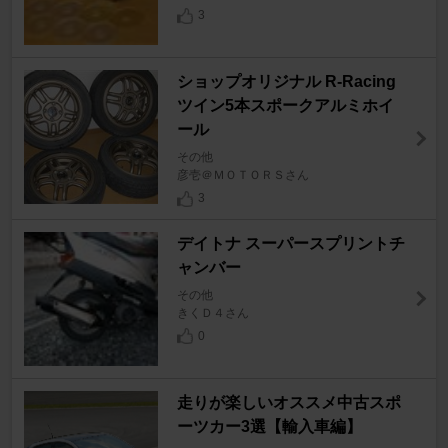
3
ショップオリジナル R-Racing
ツイン5本スポークアルミホイ
ール
その他
彦壱＠ＭＯＴＯＲＳさん
3
デイトナ スーパースプリントチ
ャンバー
その他
きくＤ４さん
0
走りが楽しいオススメ中古スポ
ーツカー3選【輸入車編】