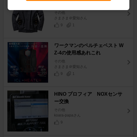
こと(メモ)
その他
さまさま＠愛知さん
9
1
ワークマンのペルチェベスト W
Z-4の使用感あれこれ
その他
さまさま＠愛知さん
9
1
HINO プロフィア NOXセンサ
ー交換
その他
koara-papaさん
9