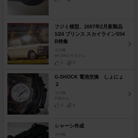
フジミ模型、2007年2月新製品
1/24 プリンス スカイラインS54
B特集
その他
ek-10stとやまさん
1
0
G-SHOCK 電池交換 しょにょ
２
その他
ｸﾏ吉さん
5
0
シャーシ作成
その他