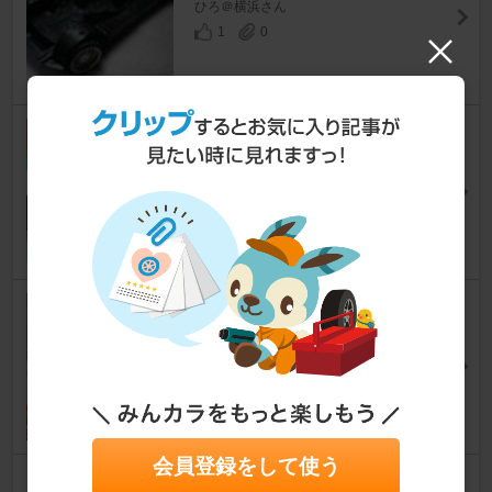
ひろ＠横浜さん
1
0
キャップのロゴカラー変更
その他
kt21187さん
12
0
食器洗浄機設置
その他
TAJIROさん
13
0
会員登録をして使う
冷房ウェア購入に際して考えた