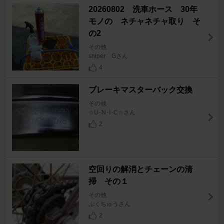
20260802 洗車ホース 30年
モノの ネチャネチャ取り そ
の2
その他
sniper Gさん
4
ブレーキマスターバック交換
その他
☆U･N･I･C☆さん
2
空回りの解消とチェーンの清
掃 その１
その他
ぷくちゅうさん
2