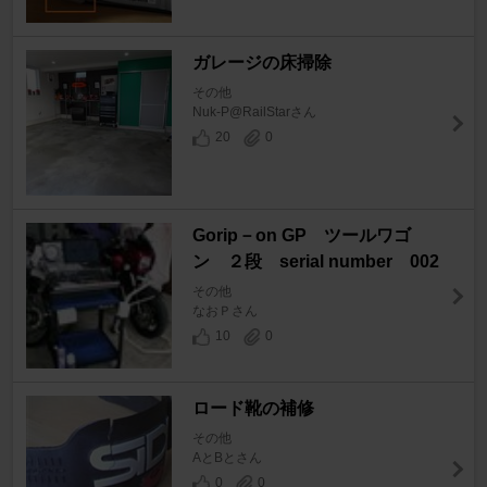
ガレージの床掃除
その他
Nuk-P@RailStarさん
20
0
Gorip－on GP ツールワゴ
ン ２段 serial number 002
その他
なおＰさん
10
0
ロード靴の補修
その他
AとBとさん
0
0