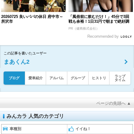
20260725 良いパパの休日 府中市～
「風俗前に飲むだけ！」45分で3回
所沢市
戦も余裕！1日31円で朝まで絶好調
PR（健商株式会社）
Recommended by
この記事を書いたユーザー
まあくん2
ラップ
ブログ
愛車紹介
アルバム
グループ
ヒストリ
タイム
ページの先頭へ ▲
みんカラ 人気のカテゴリ
車種別
イイね！