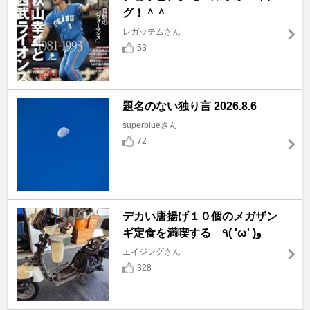
グ！＾＾
レガッテムさん
53
題名のない独り言 2026.8.6
superblueさん
72
デカい唐揚げ１０個のメガザン
ギ定食を満喫する ٩( 'ω' )و
エイジングさん
328