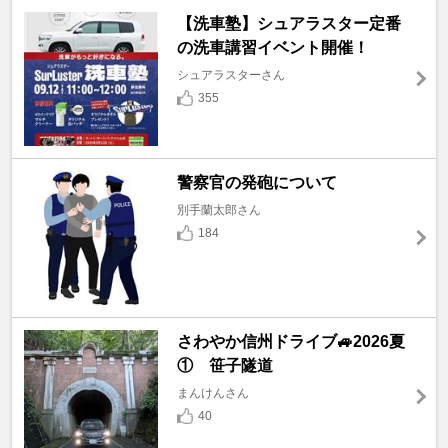
【洗車塾】シュアラスター定番
の洗車講習イベント開催！
シュアラスターさん
355
警察官の発砲について
別手蘭太郎さん
184
さわやか信州ドライブ🚙2026夏
① 笹子隧道
まんけんさん
40