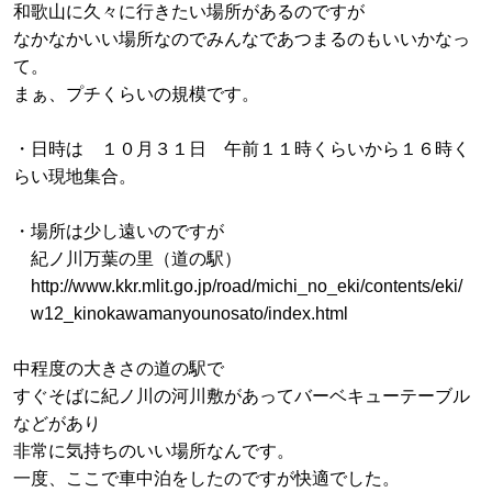
和歌山に久々に行きたい場所があるのですが
なかなかいい場所なのでみんなであつまるのもいいかなっ
て。
まぁ、プチくらいの規模です。
・日時は １０月３１日 午前１１時くらいから１６時く
らい現地集合。
・場所は少し遠いのですが
紀ノ川万葉の里（道の駅）
http://www.kkr.mlit.go.jp/road/michi_no_eki/contents/eki/
w12_kinokawamanyounosato/index.html
中程度の大きさの道の駅で
すぐそばに紀ノ川の河川敷があってバーベキューテーブル
などがあり
非常に気持ちのいい場所なんです。
一度、ここで車中泊をしたのですが快適でした。