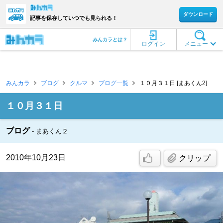
ダウンロード
記事を保存していつでも見られる！
みんカラとは？
ログイン
メニュー
みんカラ
ブログ
クルマ
ブログ一覧
１０月３１日 [まあくん2]
１０月３１日
ブログ
まあくん２
2010年10月23日
クリップ