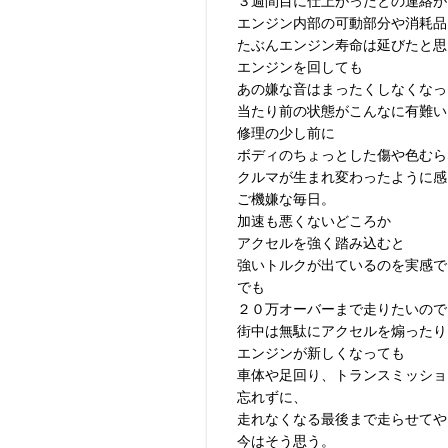
３週間目に仕上がったとの連絡が
エンジン内部の可動部分や消耗品
たぶんエンジン寿命は延びたと思
エンジンを回しても
あの嫌な音はまったくしなくなっ
当たり前の状態がこんなに有難い
修理の少し前に
ボディのちょっとした傷や色むら
クルマが生まれ変わったように感
ご機嫌な毎日。
加速も悪くないどころか
アクセルを強く踏み込むと
強いトルクが出ているのを実感で
でも
２０万オーバーまで走りたいので
街中は無駄にアクセルを煽ったり
エンジンが新しくなっても
車体や足回り、トランスミッショ
忘れずに、
走れなくなる最後まで走らせてや
今はそう思う。