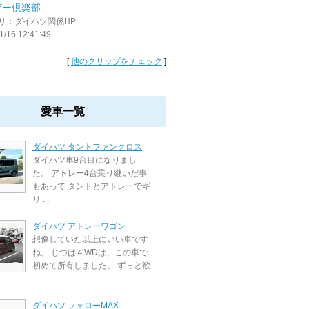
ザー倶楽部
リ：ダイハツ関係HP
1/16 12:41:49
[
他のクリップをチェック
]
愛車一覧
ダイハツ タントファンクロス
ダイハツ車9台目になりまし
た。 アトレー4台乗り継いだ事
もあって タントとアトレーでギ
リ ...
ダイハツ アトレーワゴン
想像していた以上にいい車です
ね。 じつは４WDは、この車で
初めて所有しました。 ずっと欲
...
ダイハツ フェローMAX