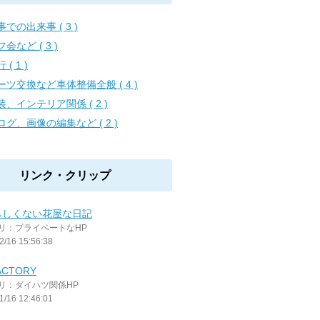
事での出来事 ( 3 )
会など ( 3 )
 ( 1 )
ーツ交換など車体整備全般 ( 4 )
装、インテリア関係 ( 2 )
ログ、画像の編集など ( 2 )
リンク・クリップ
らしくない花屋な日記
リ：プライベートなHP
2/16 15:56:38
ACTORY
リ：ダイハツ関係HP
1/16 12:46:01