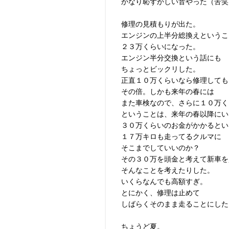
かなり恥ずかしい音やった（苦笑
修理の見積もりが出た。
エンジンの上半分総換えというこ
２３万くらいになった。
エンジン半分交換という話にも
ちょっとビックリした。
正直１０万くらいなら修理しても
その倍。しかも来年の春には
また車検なので、さらに１０万く
ということは、来年の春以降にい
３０万くらいのお金がかかるとい
１７万キロも走ってるクルマに
そこまでしていいのか？
その３０万を頭金と考えて新車を
そんなことを考えたりした。
いくらなんでも高額すぎ。
とにかく、修理は止めて
しばらくそのまま走ることにした
ちょうど夏。