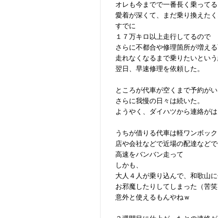
オレも今までで一番長く乗ってる
愛着が深くて、まだ乗り換えたく
すでに
１７万キロ以上走行してるので
さらに不都合や修理箇所が増える
走れなくなるまで乗りたいという
翌日、早速修理を依頼した。
ところが代車が空くまで予約がい
さらに我慢の日々は続いた。
ようやく、ダイハツから連絡がは
うちが借りる代車は軽ワンボック
店や会社などで近場の配達などで
高速をバンバン走って
しかも、
大人４人が乗り込んで、和歌山に
お邪魔したりしてしまった（苦笑
意外と使えるもんやねｗ