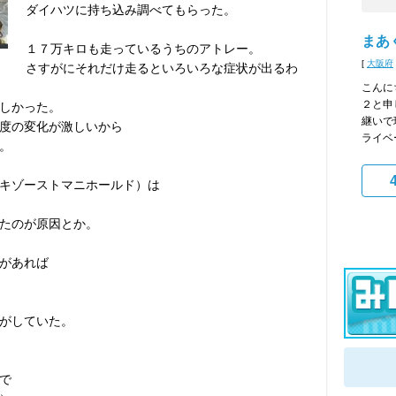
ダイハツに持ち込み調べてもらった。
まあ
１７万キロも走っているうちのアトレー。
[
大阪府
さすがにそれだけ走るといろいろな症状が出るわ
こんに
２と申
しかった。
継いで
度の変化が激しいから
ライベ
。
キゾーストマニホールド）は
たのが原因とか。
があれば
がしていた。
で