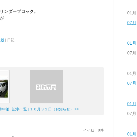
リンダーブロック。
01月
が
07月
全般
| 日記
01月
07月
01月
07月
01月
車中泊
| 記事一覧 |
１０月３１日（お知らせ） >>
07月
イイね！0件
01月