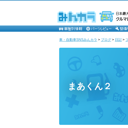
車・自動車SNSみんカラ
>
ブログ
>
日記
>
まあくん２