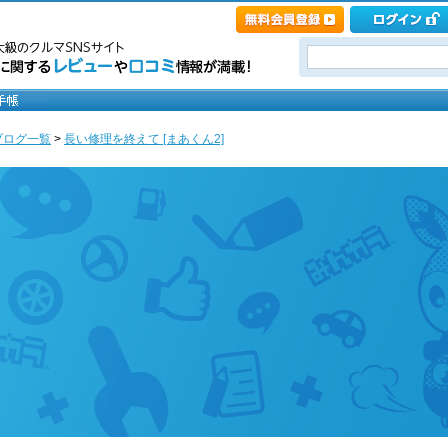
ブログ一覧
>
長い修理を終えて [まあくん2]