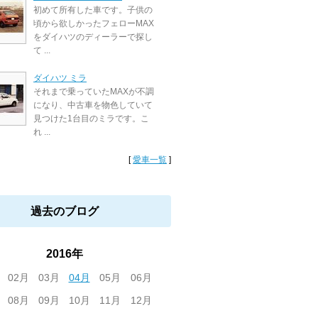
初めて所有した車です。子供の
頃から欲しかったフェローMAX
をダイハツのディーラーで探し
て ...
ダイハツ ミラ
それまで乗っていたMAXが不調
になり、中古車を物色していて
見つけた1台目のミラです。こ
れ ...
[
愛車一覧
]
過去のブログ
2016年
02月
03月
04月
05月
06月
08月
09月
10月
11月
12月