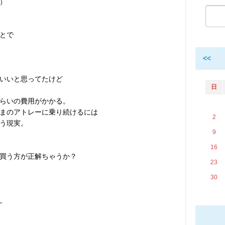
）
とで
<<
いいと思ってたけど
日
らいの費用がかかる。
まのアトレーに乗り続けるには
2
う現実。
9
16
買う方が正解ちゃうか？
23
30
。