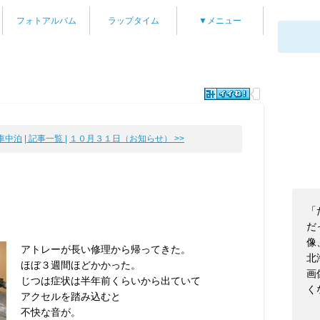
フォトアルバム
ラップタイム
▼メニュー
車中泊
| 記事一覧 |
１０月３１日（お知らせ） >>
「
だ
像
アトレーが長い修理から帰ってきた。
北
ほぼ３週間ほどかかった。
画
じつは症状は半年前くらいから出ていて
く
アクセルを踏み込むと
不快な音が。