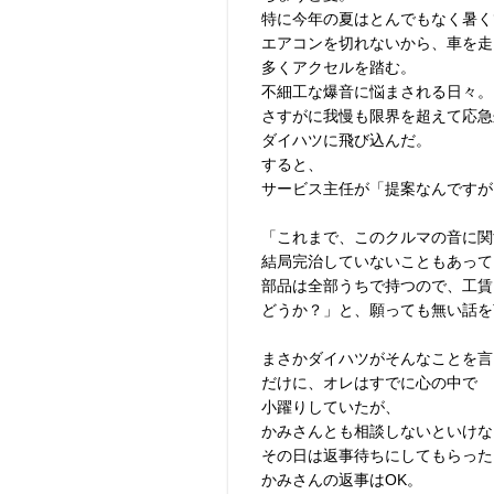
特に今年の夏はとんでもなく暑く
エアコンを切れないから、車を走
多くアクセルを踏む。
不細工な爆音に悩まされる日々。
さすがに我慢も限界を超えて応急
ダイハツに飛び込んだ。
すると、
サービス主任が「提案なんですが
「これまで、このクルマの音に関
結局完治していないこともあって
部品は全部うちで持つので、工賃
どうか？」と、願っても無い話を
まさかダイハツがそんなことを言
だけに、オレはすでに心の中で
小躍りしていたが、
かみさんとも相談しないといけな
その日は返事待ちにしてもらった
かみさんの返事はOK。