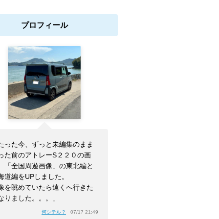
プロフィール
たった今、ずっと未編集のまま
った前のアトレーS２２０の画
、「全国周遊画像」の東北編と
海道編をUPしました。
像を眺めていたら遠くへ行きた
なりました。。。」
何シテル？
07/17 21:49