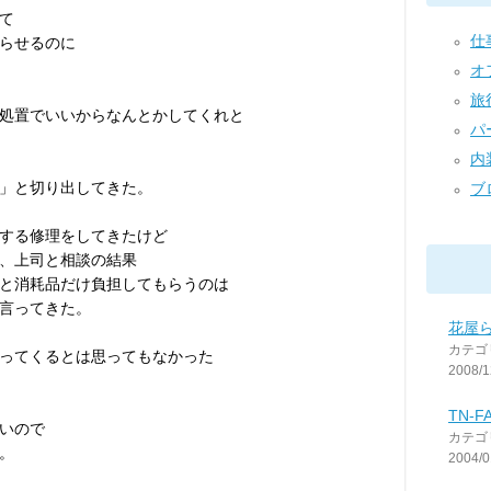
て
仕
らせるのに
オフ
旅行
処置でいいからなんとかしてくれと
パ
内
」と切り出してきた。
ブ
する修理をしてきたけど
、上司と相談の結果
と消耗品だけ負担してもらうのは
言ってきた。
花屋
カテゴ
ってくるとは思ってもなかった
2008/1
TN-F
いので
カテゴ
。
2004/0