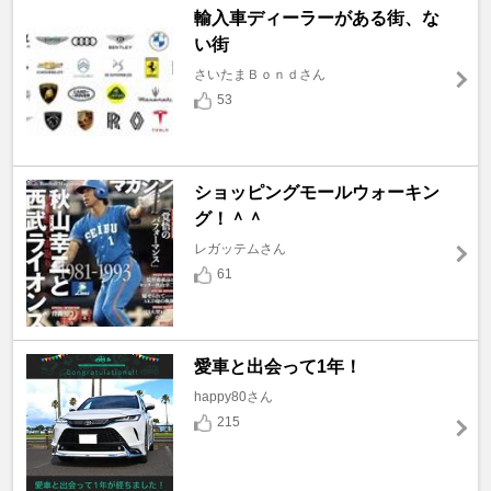
輸入車ディーラーがある街、な
い街
さいたまＢｏｎｄさん
53
ショッピングモールウォーキン
グ！＾＾
レガッテムさん
61
愛車と出会って1年！
happy80さん
215