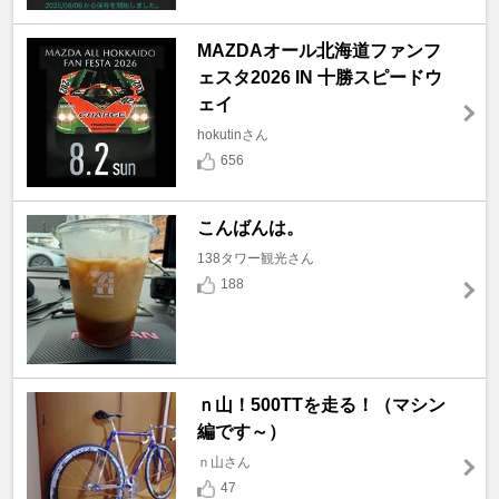
MAZDAオール北海道ファンフ
ェスタ2026 IN 十勝スピードウ
ェイ
hokutinさん
656
こんばんは。
138タワー観光さん
188
ｎ山！500TTを走る！（マシン
編です～）
ｎ山さん
47