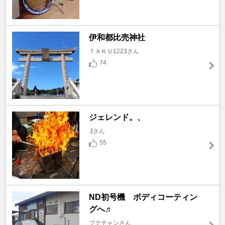
伊和都比売神社
ＴＡＫＵ1223さん
74
ジェレンド。、
.ξさん
55
ND初号機 ボディコーティン
グへ♬
ブクチャンさん