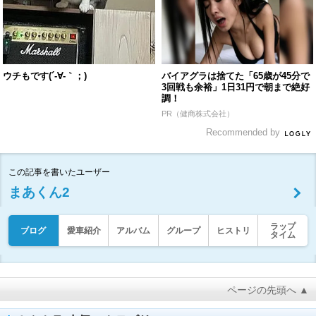
ウチもです(´-∀-｀；)
バイアグラは捨てた「65歳が45分で
3回戦も余裕」1日31円で朝まで絶好
調！
PR（健商株式会社）
Recommended by
この記事を書いたユーザー
まあくん2
ラップ
ブログ
愛車紹介
アルバム
グループ
ヒストリ
タイム
ページの先頭へ ▲