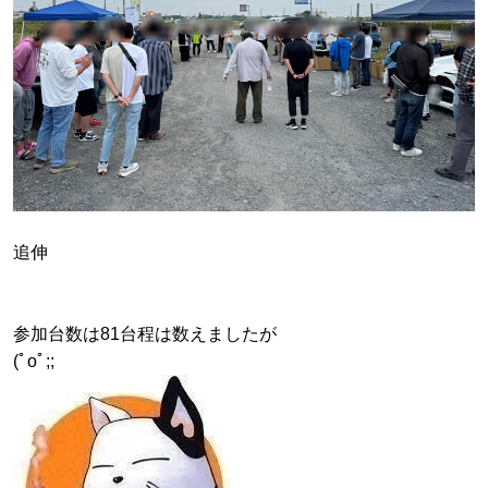
追伸
参加台数は81台程は数えましたが
(ﾟoﾟ;;