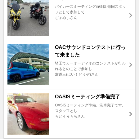
バイカーズミーティングin様似 毎回スタッ
フとして参加して ...
ぢょぬぃさん
OACサウンドコンテストに行っ
て来ました
埼玉でカーオーディオのコンテストが行わ
れるとのことで参加し ...
灰道三(はい！どうぞ)さん
OASISミーティング準備完了
OASISミーティング準備、洗車完了です。
スタッフとし ...
ろどぅぅぅらさん