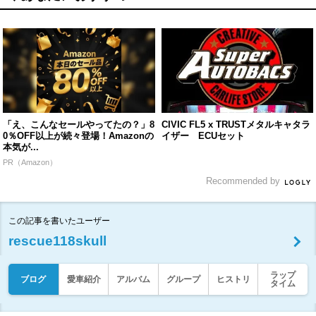
「え、こんなセールやってたの？」8
CIVIC FL5 x TRUSTメタルキャタラ
0％OFF以上が続々登場！Amazonの
イザー ECUセット
本気が...
PR（Amazon）
Recommended by
この記事を書いたユーザー
rescue118skull
ラップ
ブログ
愛車紹介
アルバム
グループ
ヒストリ
タイム