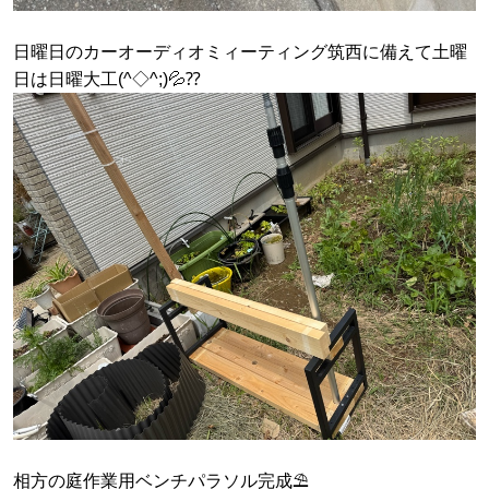
日曜日のカーオーディオミィーティング筑西に備えて土曜
日は日曜大工(^◇^;)💦⁇
相方の庭作業用ベンチパラソル完成⛱️