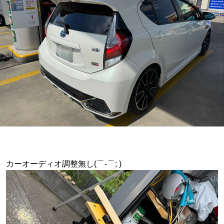
カーオーディオ調整無し(⌒-⌒; )