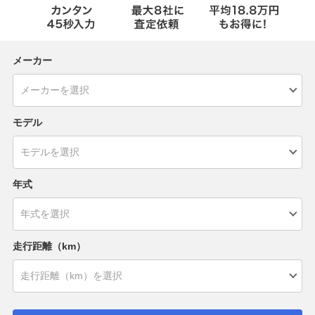
メーカー
モデル
年式
走行距離（km）