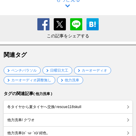
この記事をシェアする
関連タグ
ベンチパラソル
日曜日大工
カーオーディオ
カーオーディオ調整無し
他力洗車
タグの関連記事
( 他力洗車 )
冬タイヤから夏タイヤへ交換/ rescue118skull
他力洗車/ クワオ
他力洗車(o´･ω･`o)/ 紺色。