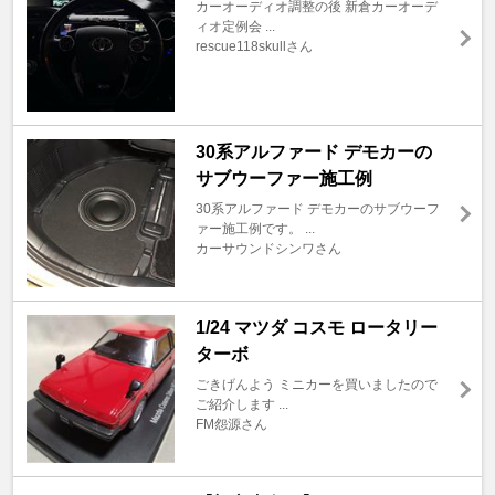
カーオーディオ調整の後 新倉カーオーデ
ィオ定例会 ...
rescue118skullさん
30系アルファード デモカーの
サブウーファー施工例
30系アルファード デモカーのサブウーフ
ァー施工例です。 ...
カーサウンドシンワさん
1/24 マツダ コスモ ロータリー
ターボ
ごきげんよう ミニカーを買いましたので
ご紹介します ...
FM怨源さん