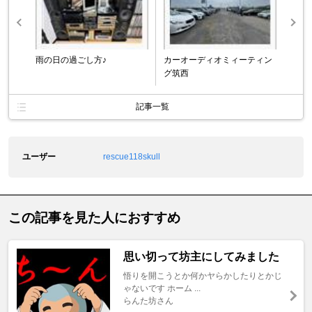
雨の日の過ごし方♪
カーオーディオミィーティン
グ筑西
記事一覧
ユーザー
rescue118skull
この記事を見た人におすすめ
思い切って坊主にしてみました
悟りを開こうとか何かヤらかしたりとかじ
ゃないです ホーム ...
らんた坊さん