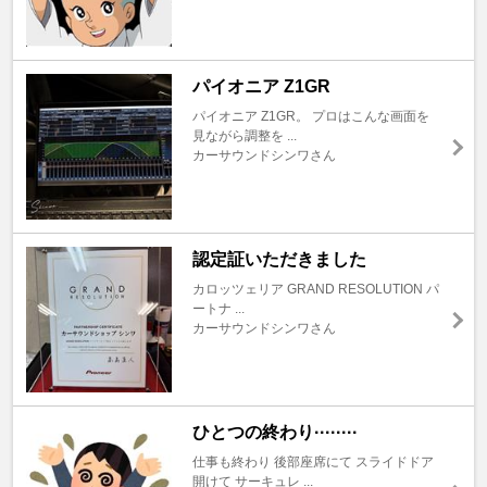
パイオニア Z1GR
パイオニア Z1GR。 プロはこんな画面を
見ながら調整を ...
カーサウンドシンワさん
認定証いただきました
カロッツェリア GRAND RESOLUTION パ
ートナ ...
カーサウンドシンワさん
ひとつの終わり········
仕事も終わり 後部座席にて スライドドア
開けて サーキュレ ...