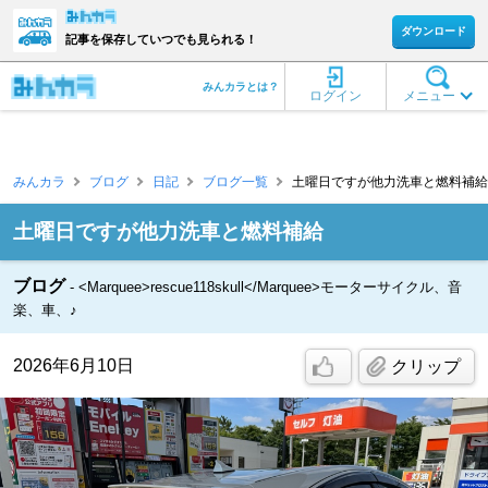
ダウンロード
記事を保存していつでも見られる！
みんカラとは？
ログイン
メニュー
みんカラ
ブログ
日記
ブログ一覧
土曜日ですが他力洗車と燃料補給 [resc
土曜日ですが他力洗車と燃料補給
ブログ
<Marquee>rescue118skull</Marquee>モーターサイクル、音
楽、車、♪
2026年6月10日
クリップ