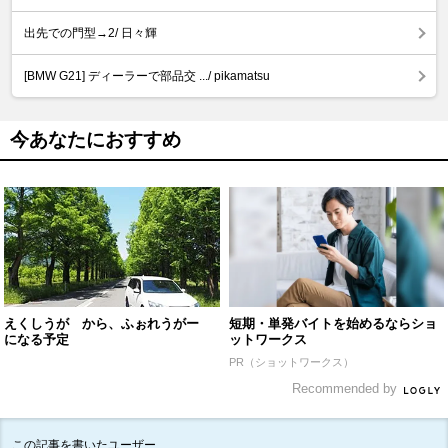
出先での門型→2/ 日々輝
[BMW G21] ディーラーで部品交 .../ pikamatsu
今あなたにおすすめ
えくしうが から、ふぉれうがー
短期・単発バイトを始めるならショ
になる予定
ットワークス
PR（ショットワークス）
Recommended by
この記事を書いたユーザー