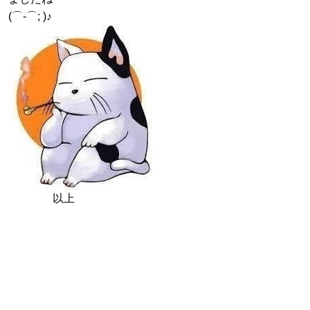
(⌒-⌒; )♪
以上