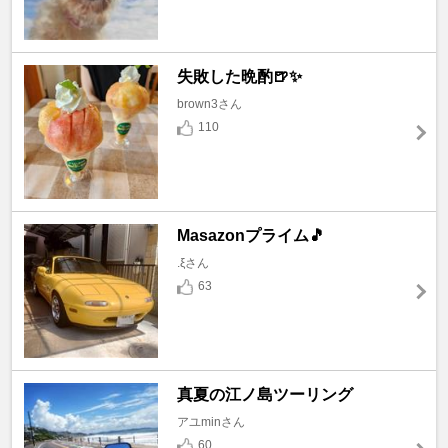
失敗した晩酌🍺✨
brown3さん
110
Masazonプライム🎵
.ξさん
63
真夏の江ノ島ツーリング
アユminさん
60