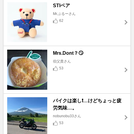
STIベア
Mr.ぶるーさん
62
Mrs.Dont？🙄
伯父貴さん
53
バイクは楽し❗️…けどちょっと疲
労気味…。
nobunobu33さん
53